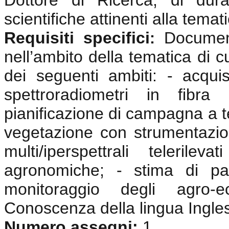
Dottore di Ricerca, di dura
scientifiche attinenti alla tema
Requisiti specifici
Documen
:
nell’ambito della tematica di c
dei seguenti ambiti: - acquisi
spettroradiometri in fibra 
pianificazione di campagna a te
vegetazione con strumentazio
multi/iperspettrali telerile
agronomiche; - stima di pa
monitoraggio degli agro-e
Conoscenza della lingua Ingle
Numero assegni:
1