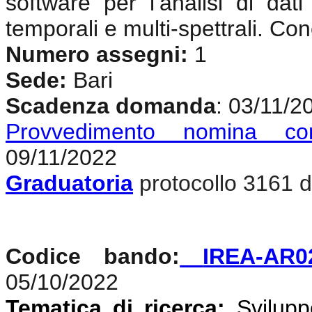
software per l’analisi di dat
temporali e multi-spettrali. Co
Numero assegni:
1
Sede:
Bari
Scadenza domanda
: 03/11/2
Provvedimento nomina co
09/11/2022
Graduatoria
protocollo 3161 d
Codice bando:
IREA-AR0
05/10/2022
Tematica di ricerca:
Svilupp