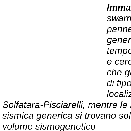
Imma
swarm
panne
generi
tempo
e cer
che g
di ti
locali
Solfatara-Pisciarelli, mentre le
sismica generica si trovano solo
volume sismogenetico