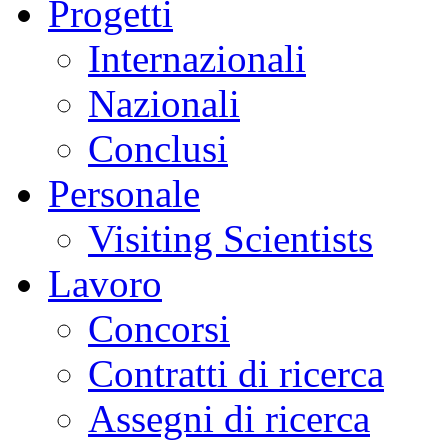
Progetti
sciami
sismici
burst-
Internazionali
like,
caratterizzati
da
Nazionali
sequenze
rapide
di
Conclusi
piccoli
terremoti,
difficili
Personale
da
distinguere
con
Visiting Scientists
le
tecniche
tradizionali.
Lavoro
Parallelamente,
si
è
Concorsi
osservata
un’accelerazione
dei
Contratti di ricerca
fenomeni
di
sollevamento
Assegni di ricerca
del
suolo,
dell’attività