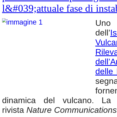
Uno 
dell’
I
Vulca
Ril
dell
delle
segna
forne
dinamica del vulcano. La r
rivista
Nature Communications