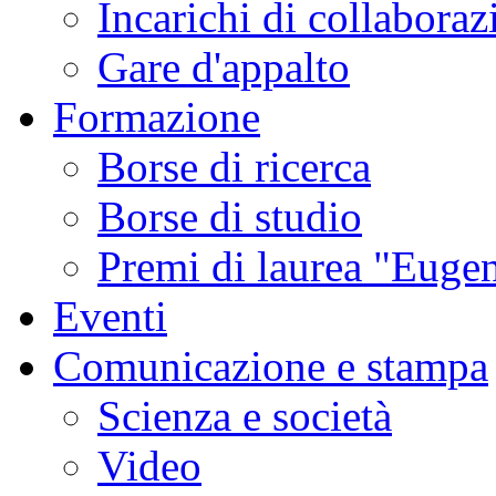
Incarichi di collaboraz
sismica
ordinaria
e
Gare d'appalto
delle
emissioni
di
Formazione
gas,
tipici
di
Borse di ricerca
questa
fase
di
Borse di studio
attività.
Studi
condotti
Premi di laurea "Eugen
in
altri
contesti
Eventi
vulcanici
hanno
associato
Comunicazione e stampa
gli
sciami
sismici
Scienza e società
burst-
like
a
Video
esplosioni
freatiche
e