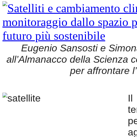
Eugenio Sansosti e Simo
all’Almanacco della Scienza co
per affrontare 
I
t
pe
a