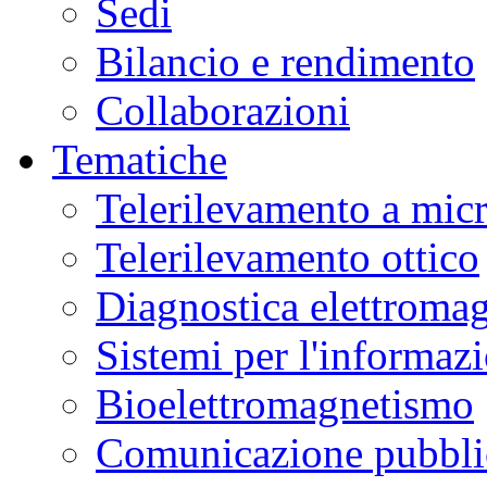
Sedi
peculiari
ai
Campi
Bilancio e rendimento
Flegrei,
fornendo
nuove
Collaborazioni
chiavi
di
lettura
Tematiche
sulla
dinamica
del
Telerilevamento a mic
vulcano.
La
ricerca
Telerilevamento ottico
è
stata
pubblicata
Diagnostica elettromag
sulla
rivista
Nature
Communications
.
Sistemi per l'informaz
Dal
2021
Bioelettromagnetismo
si
è
registrato
Comunicazione pubblic
un
aumento
degli