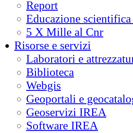
Report
a
fasi
critiche
Educazione scientifica
di
unrest
(agitazione).
5 X Mille al Cnr
Questo
suggerisce
che
Risorse e servizi
i
fenomeni
sismici
Laboratori e attrezzatu
osservati
potrebbero
essere
Biblioteca
potenziali
indicatori
di
Webgis
cambiamenti
significativi
nelle
Geoportali e geocatal
condizioni
fisiche
del
Geoservizi IREA
sistema
idrotermale
della
Software IREA
caldera
flegrea.