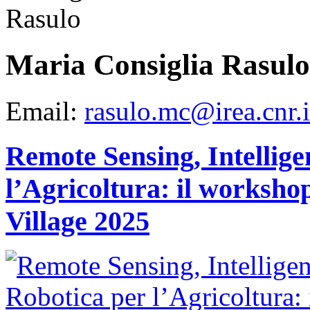
La
ricerca
integra
approcci
geofisici,
Maria Consiglia Rasulo
geochimici,
geodetici
e
satellitari,
Email:
rasulo.mc@irea.cnr.i
migliorando
la
comprensione
del
vulcano
Remote Sensing, Intellige
e
contribuendo
al
l’Agricoltura: il works
monitoraggio
e
alla
Village 2025
gestione
del
rischio
in
un’area
densamente
popolata.