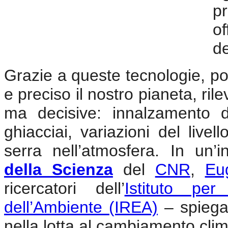
pr
of
de
Grazie a queste tecnologie, p
e preciso il nostro pianeta, ril
ma decisive: innalzamento d
ghiacciai, variazioni del live
serra nell’atmosfera. In un’in
della Scienza
del
CNR
,
Eu
ricercatori dell’
Istituto per
dell’Ambiente (IREA)
– spiegan
nella lotta al cambiamento clim