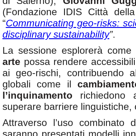
di Salerno),
Giovanni Gug
(Fondazione IDIS Città della
“
Communicating geo-risks: scien
disciplinary sustainability
”
.
La sessione esplorerà come l
arte
possa rendere accessibili 
ai geo-rischi, contribuendo a
globali come il
cambiamento
l’inquinamento
richiedono a
superare barriere linguistiche, 
Attraverso l’uso combinato 
saranno presentati modelli inno