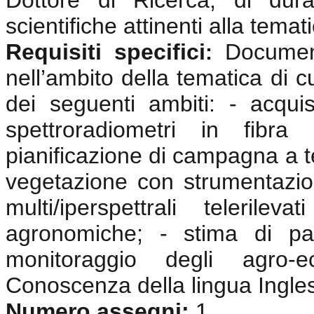
Dottore di Ricerca, di dura
scientifiche attinenti alla tema
Requisiti specifici
Documen
:
nell’ambito della tematica di c
dei seguenti ambiti: - acquisi
spettroradiometri in fibra 
pianificazione di campagna a te
vegetazione con strumentazio
multi/iperspettrali telerile
agronomiche; - stima di pa
monitoraggio degli agro-e
Conoscenza della lingua Ingle
Numero assegni:
1