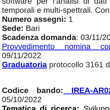
software per l’analisi di dat
temporali e multi-spettrali. Co
Numero assegni:
1
Sede:
Bari
Scadenza domanda
: 03/11/2
Provvedimento nomina co
09/11/2022
Graduatoria
protocollo 3161 d
Codice bando:
IREA-AR0
05/10/2022
Tematica di ricerca:
Svilupp