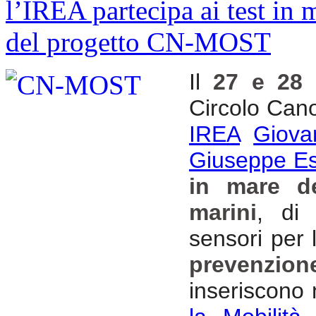
Il
27 e 28 
Circolo Canot
IREA
Giova
Giuseppe Es
in mare de
marini
, di 
sensori per l
prevenzion
inseriscono 