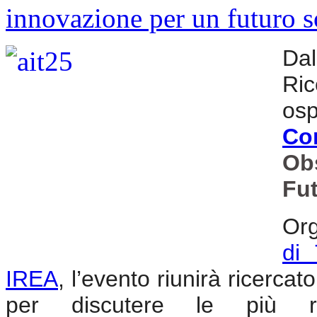
Dal
Ri
os
Co
Ob
Fu
Org
di 
IREA
, l’evento riunirà ricercato
per discutere le più r