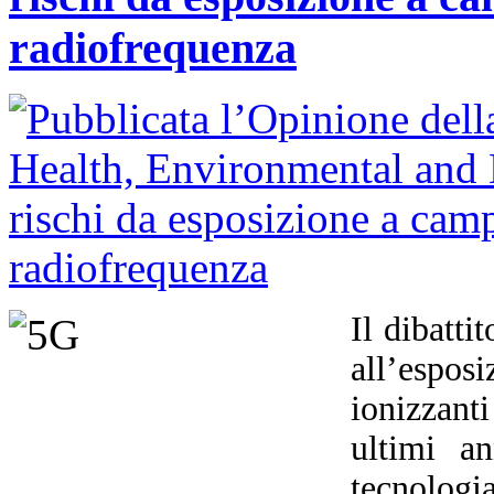
radiofrequenza
Il dibatti
all’espo
ionizzant
ultimi an
tecnolog