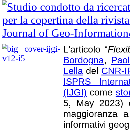
L'articolo “
Flexi
Bordogna
,
Paol
Lella
del
CNR-I
ISPRS Internat
(IJGI)
come
sto
5, May 2023) c
maggioranza a 
informativi geogr