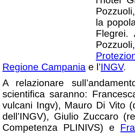
l’hotel 
Pozzuoli,
la popol
Flegrei.
Pozzuol
Protezio
Regione Campania
e l’
INGV
.
A relazionare sull’andamen
scientifica saranno: Francesca
vulcani Ingv), Mauro Di Vito (d
dell’INGV), Giulio Zuccaro (re
Competenza PLINIVS) e
Fr