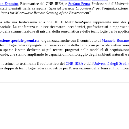
en Esposito
, Ricercatrice del CNR-IREA, e
Stefano Perna
, Professore dell'Univer
stati premiati nella categoria "
Special Session Organizers
" per l'organizzazione
iques for Microwave Remote Sensing of the Environment
".
a alla sua tredicesima edizione, IEEE MetroAeroSpace rappresenta uno dei pri
paziale. La conferenza riunisce ricercatori, accademici, professionisti e rappresen
 della strumentazione di misura, della sensoristica e delle tecnologie per le applic
ssione speciale premiata
, organizzata anche con il contributo di
Manuela Bonano
 tecnologie radar impiegate per l'osservazione della Terra, con particolare attenzione 
 spazio è stato dedicato ai più recenti progressi nelle modalità di acquisizione
onde, che stanno ampliando le capacità di monitoraggio degli ambienti naturali e an
conoscimento testimonia il ruolo attivo del
CNR-IREA
e dell'
Università degli Studi
 sviluppo di tecnologie radar innovative per l'osservazione della Terra e il monitor