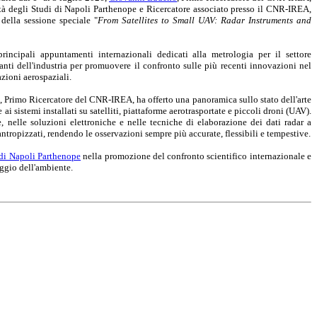
sità degli Studi di Napoli Parthenope e Ricercatore associato presso il CNR-IREA,
 della sessione speciale "
From Satellites to Small UAV: Radar Instruments and
ncipali appuntamenti internazionali dedicati alla metrologia per il settore
tanti dell'industria per promuovere il confronto sulle più recenti innovazioni nel
azioni aerospaziali.
, Primo Ricercatore del CNR-IREA, ha offerto una panoramica sullo stato dell'arte
ai sistemi installati su satelliti, piattaforme aerotrasportate e piccoli droni (UAV).
, nelle soluzioni elettroniche e nelle tecniche di elaborazione dei dati radar a
tropizzati, rendendo le osservazioni sempre più accurate, flessibili e tempestive.
 di Napoli Parthenope
nella promozione del confronto scientifico internazionale e
aggio dell'ambiente.