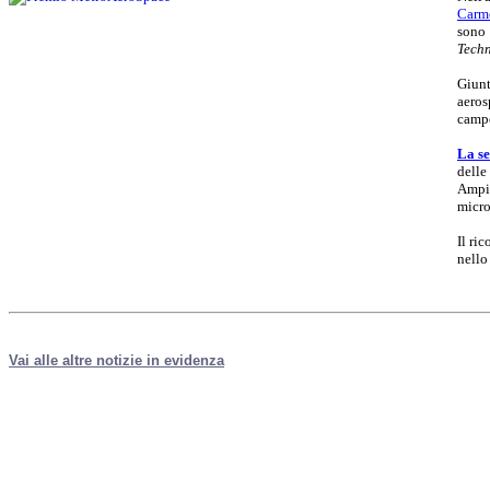
Carm
sono 
Techn
Giunt
aeros
campo
La se
delle
Ampio
micro
Il ri
nello
Vai alle altre notizie in evidenza