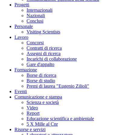
Progetti
Internazionali
Nazionali
Conclusi
Personale
Visiting Scientists
Lavoro
Concorsi
Contratti di ricerca
Assegni di ricerca
Incarichi di collaborazione
Gare d'appalto
Formazione
Borse di ricerca
Borse di studio
Premi di laurea "Eugenio Zilioli"
Eventi
Comunicazione e stampa
Scienza e società
Video
Report
Educazione scientifica e ambientale
5 X Mille al Cnr
Risorse e servizi
Laboratori e attrezzature