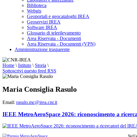
Biblioteca
Webgis
Geoportali e geocataloghi IREA
Geoservizi IREA
Software IREA
Glossario di telerilevamento
Area Riservata - Documenti
Area Riservata - Documenti (VPN)
Amministrazione trasparente
Home
\
Istituto
\
Storia
\
Sottoscrivi questo feed RSS
Maria Consiglia Rasulo
Email:
rasulo.mc@irea.cnr.it
IEEE MetroAeroSpace 2026: riconoscimento a ricerca
Nell'