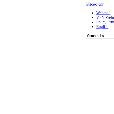
Webmail
VPN Webm
Policy Pri
English