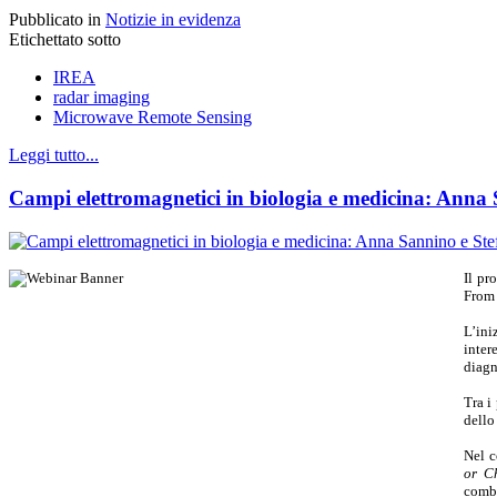
Pubblicato in
Notizie in evidenza
Etichettato sotto
IREA
radar imaging
Microwave Remote Sensing
Leggi tutto...
Campi elettromagnetici in biologia e medicina: Anna
Il pr
From 
L’ini
inter
diagn
Tra i
dello
Nel c
or C
combi