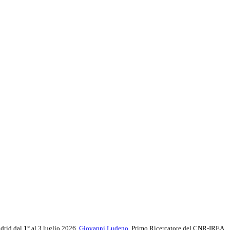
adrid dal 1° al 3 luglio 2026,
Giovanni Ludeno
, Primo Ricercatore del CNR-IREA,