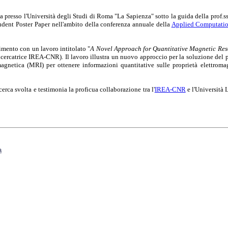
a presso l'Università degli Studi di Roma "La Sapienza" sotto la guida della prof.
tudent Poster Paper nell'ambito della conferenza annuale della
Applied Computatio
imento con un lavoro intitolato "
A Novel Approach for Quantitative Magnetic Res
cercatrice IREA-CNR). Il lavoro illustra un nuovo approccio per la soluzione del p
magnetica (MRI) per ottenere informazioni quantitative sulle proprietà elettromag
icerca svolta e testimonia la proficua collaborazione tra l'
IREA-CNR
e l'Università
a