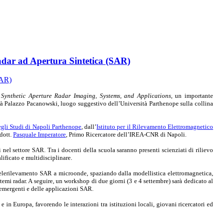
adar ad Apertura Sintetica (SAR)
Synthetic Aperture Radar Imaging, Systems, and Applications
, un importante
rà Palazzo Pacanowski, luogo suggestivo dell’Università Parthenope sulla collina
egli Studi di Napoli Parthenope
, dall’
Istituto per il Rilevamento Elettromagnetico
 dott.
Pasquale Imperatore
, Primo Ricercatore dell’IREA-CNR di Napoli.
nel settore SAR. Tra i docenti della scuola saranno presenti scienziati di rilievo
lificato e multidisciplinare.
l telerilevamento SAR a microonde, spaziando dalla modellistica elettromagnetica,
temi radar. A seguire, un workshop di due giorni (3 e 4 settembre) sarà dedicato al
de emergenti e delle applicazioni SAR.
e in Europa, favorendo le interazioni tra istituzioni locali, giovani ricercatori ed