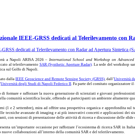
azionale IEEE-GRSS dedicati al Telerilevamento con R
terrà a Napoli ARISA 2026 –
International School and Workshop on Advanced 
cato al telerilevamento
SAR (Synthetic Aperture Radar)
. La sede del workshop sa
ica sul Golfo di Napoli.
zato dalla
IEEE Geoscience and Remote Sensing Society (GRSS)
, dall’
Università d
’
Università degli Studi di Napoli Federico II
. Fa parte del comitato organizzatore il
i formare e rafforzare la nuova generazione di scienziati e giovani professionisti 
ella comunità scientifica locale, offrendo ai partecipanti un ambiente altamente qua
orni (1 e 2 settembre), mira ad offrire una prospettiva organica e approfondita su
alle tecniche avanzate di imaging e ai più innovativi concetti e applicazioni dei sis
panti, con sessioni di presentazione delle attività di ricerca e discussione delle sfi
esenta un’importante occasione per rafforzare l’ecosistema di ricerca SAR in Italia 
do nuove collaborazioni all’interno della comunità SAR e del telerilevamento.