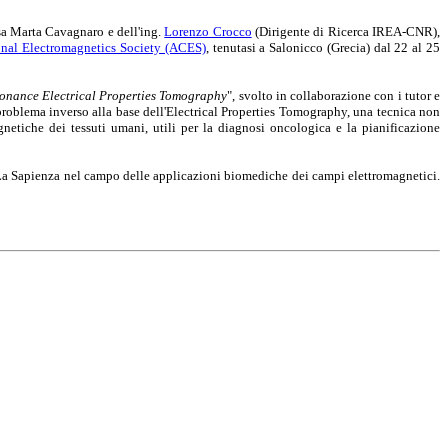
ssa Marta Cavagnaro e dell'ing.
Lorenzo Crocco
(Dirigente di Ricerca IREA-CNR),
nal Electromagnetics Society (ACES)
, tenutasi a Salonicco (Grecia) dal 22 al 25
onance Electrical Properties Tomography
", svolto in collaborazione con i tutor e
roblema inverso alla base dell'Electrical Properties Tomography, una tecnica non
netiche dei tessuti umani, utili per la diagnosi oncologica e la pianificazione
 La Sapienza nel campo delle applicazioni biomediche dei campi elettromagnetici.