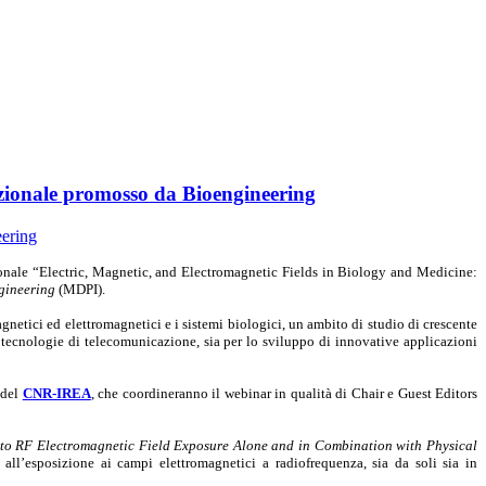
azionale promosso da Bioengineering
zionale “Electric, Magnetic, and Electromagnetic Fields in Biology and Medicine:
gineering
(MDPI).
magnetici ed elettromagnetici e i sistemi biologici, un ambito di studio di crescente
ve tecnologie di telecomunicazione, sia per lo sviluppo di innovative applicazioni
i del
CNR-IREA
, che coordineranno il webinar in qualità di Chair e Guest Editors
 to RF Electromagnetic Field Exposure Alone and in Combination with Physical
ri all’esposizione ai campi elettromagnetici a radiofrequenza, sia da soli sia in