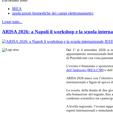
Etichettato sotto
IREA
applicazioni biomediche dei campi elettromagnetici
Leggi tutto...
ARISA 2026: a Napoli il workshop e la scuola intern
Dal 1° al 4 settembre 2026 si 
appuntamento internazionale dedi
di Pizzofalcone con vista panoram
L’evento è finanziato e sponsoriz
dell’Ambiente (IREA-CNR)
e dall
ARISA 2026 nasce con l’obiettivo d
internazionale e figure di spicco d
La scuola, della durata di due gi
alla formazione del segnale, fino 
confronto scientifico tra i parteci
A livello regionale, l’evento rappr
esperti internazionali e stimolan