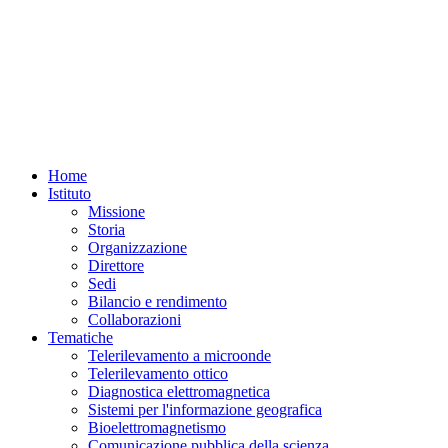
REQUISITI
REQUISITI
SPECIFICI
SPECIFICI
Home
Istituto
Missione
Storia
Organizzazione
Direttore
Sedi
Bilancio e rendimento
Collaborazioni
Tematiche
Telerilevamento a microonde
Telerilevamento ottico
Diagnostica elettromagnetica
Sistemi per l'informazione geografica
Bioelettromagnetismo
Comunicazione pubblica della scienza