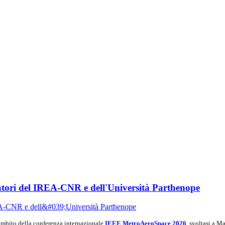
tori del IREA-CNR e dell'Università Parthenope
ambito della conferenza internazionale
IEEE MetroAeroSpace 2026
, svoltasi a M