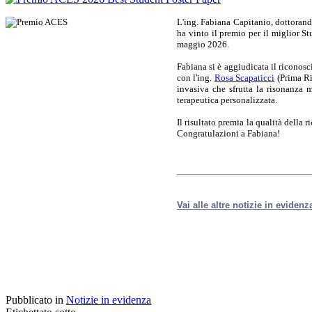
L'ing. Fabiana Capitanio, dottorand
ha vinto il premio per il miglior S
maggio 2026.
Fabiana si è aggiudicata il riconosc
con l'ing.
Rosa Scapaticci
(Prima Ri
invasiva che sfrutta la risonanza 
terapeutica personalizzata.
Il risultato premia la qualità della r
Congratulazioni a Fabiana!
Vai alle altre notizie in evidenz
Pubblicato in
Notizie in evidenza