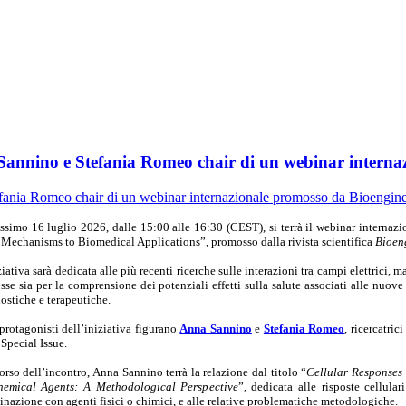
 Sannino e Stefania Romeo chair di un webinar intern
ossimo 16 luglio 2026, dalle 15:00 alle 16:30 (CEST), si terrà il webinar interna
Mechanisms to Biomedical Applications”, promosso dalla rivista scientifica
Bioen
ziativa sarà dedicata alle più recenti ricerche sulle interazioni tra campi elettrici, 
esse sia per la comprensione dei potenziali effetti sulla salute associati alle nuo
ostiche e terapeutiche.
 protagonisti dell’iniziativa figurano
Anna Sannino
e
Stefania Romeo
, ricercatric
 Special Issue.
orso dell’incontro, Anna Sannino terrà la relazione dal titolo “
Cellular Responses
hemical Agents: A Methodological Perspective
”, dedicata alle risposte cellula
nazione con agenti fisici o chimici, e alle relative problematiche metodologiche.