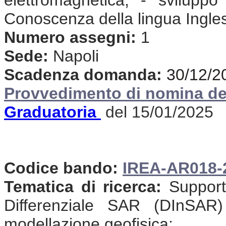
Conoscenza della lingua Ingle
Numero assegni:
1
Sede:
Napoli
Scadenza domanda:
30/12/2
Provvedimento di nomina de
Graduatoria
del 15/01/2025
Codice bando:
I
REA-AR018-
Tematica di ricerca:
Supporto
Differenziale SAR (DInSAR)
modellazione geofisica;