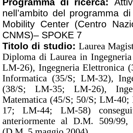
Programma di ricerca:
Atti
nell’ambito del programma d
Mobility Center (Centro Nazi
CNMS)– SPOKE 7
Titolo di studio:
Laurea Magist
Diploma di Laurea in Ingegneria
LM-26), Ingegneria Elettronica 
Informatica (35/S; LM-32), Inge
(38/S; LM-35; LM-26), Ingeg
Matematica (45/S; 50/S; LM-40; 
17; LM-44; LM-58) consegui
anteriormente al D.M. 509/99, o
(D.M. 5 maggio 2004).