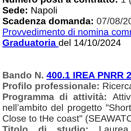
Sede:
Napoli
Scadenza domanda:
07/08/2
Provvedimento di nomina com
Graduatoria
del 14/10/2024
Bando N.
400.1 IREA PNRR 
Profilo professionale:
Ricercat
Programma di attività:
Atti
nell’ambito del progetto "Sh
Close to tHe coast" (SEAWAT
Titolo di studio:
Laurea