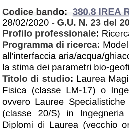
Codice band
o:
380.8 IREA 
28/02/2020
G.U. N. 23
del 2
-
Profilo professionale
:
Ricerca
Programma di ricerca
:
Modell
all’interfaccia aria/acqua/ghiac
la stima dei parametri bio-geofi
Titolo di studio
:
Laurea Magis
Fisica (classe LM-17) o Ing
ovvero Lauree Specialistiche
(classe 20/S) in Ingegneria
Diplomi di Laurea (vecchio or