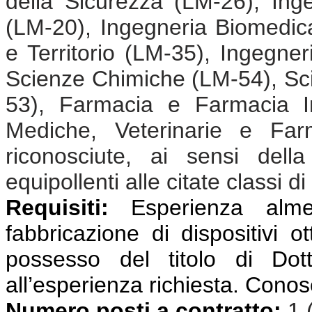
della Sicurezza (LM-26), Ing
(LM-20), Ingegneria Biomedic
e Territorio (LM-35), Ingegne
Scienze Chimiche (LM-54), Sci
53), Farmacia e Farmacia In
Mediche, Veterinarie e Far
riconosciute, ai sensi dell
equipollenti alle citate classi di
Requisiti:
Esperienza almen
fabbricazione di dispositivi ot
possesso del titolo di Dot
all’esperienza richiesta. Conos
Numero posti a contratto:
1 