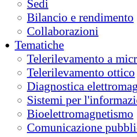
Sedi
Museo
Scienza
Bilancio e rendimento
e
Tecnologia
L.
Collaborazioni
Da
Vinci
in
Tematiche
laboratori
interattivi
di
Telerilevamento a mic
alimentazione,
biotecnologie,
genetica,
Telerilevamento ottico
materiali.
Ulteriori
informazioni
qui
.
Diagnostica elettromag
Sistemi per l'informaz
Bioelettromagnetismo
Comunicazione pubblic