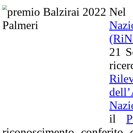
Nel
Naz
(Ri
21 S
rice
Ril
dell
Nazi
il
P
riconoscimento conferito