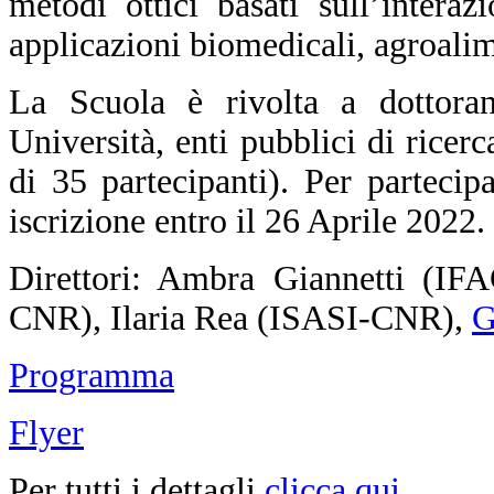
metodi ottici basati sull’intera
applicazioni biomedicali, agroalim
La Scuola è rivolta a dottorand
Università, enti pubblici di ricer
di 35 partecipanti).
Per partecip
iscrizione entro il 26 Aprile 2022.
Direttori: Ambra Giannetti (I
CNR), Ilaria Rea (ISASI-CNR),
G
Programma
Flyer
Per tutti i dettagli
clicca qui