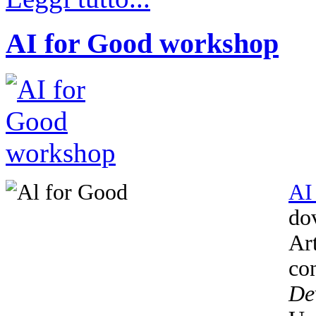
AI for Good workshop
AI
dov
Ar
co
De