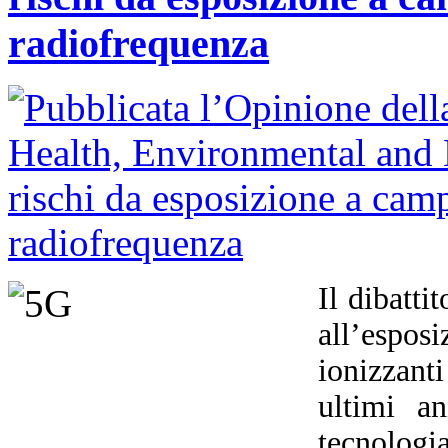
radiofrequenza
Il dibatti
all’espo
ionizzant
ultimi an
tecnolog