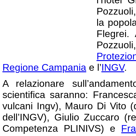
l’hotel 
Pozzuoli,
la popol
Flegrei.
Pozzuol
Protezio
Regione Campania
e l’
INGV
.
A relazionare sull’andamen
scientifica saranno: Francesca
vulcani Ingv), Mauro Di Vito (d
dell’INGV), Giulio Zuccaro (re
Competenza PLINIVS) e
Fr