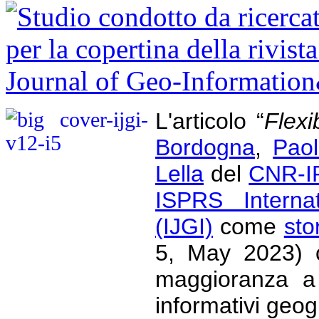
L'articolo “
Flexi
Bordogna
,
Paol
Lella
del
CNR-I
ISPRS Internat
(IJGI)
come
sto
5, May 2023) c
maggioranza a 
informativi geogr