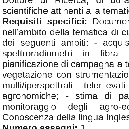
Dottore di Ricerca, di dura
scientifiche attinenti alla tema
Requisiti specifici
Documen
:
nell’ambito della tematica di c
dei seguenti ambiti: - acquisi
spettroradiometri in fibra 
pianificazione di campagna a te
vegetazione con strumentazio
multi/iperspettrali telerile
agronomiche; - stima di pa
monitoraggio degli agro-e
Conoscenza della lingua Ingle
Numero assegni:
1