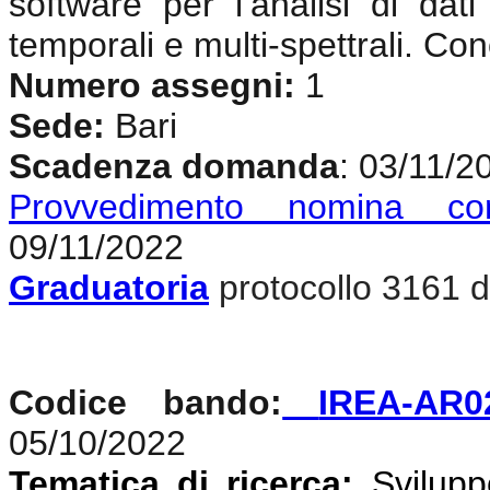
software per l’analisi di dat
temporali e multi-spettrali. Co
Numero assegni:
1
Sede:
Bari
Scadenza domanda
: 03/11/2
Provvedimento nomina co
09/11/2022
Graduatoria
protocollo 3161 d
Codice bando:
IREA-AR0
05/10/2022
Tematica di ricerca:
Svilupp