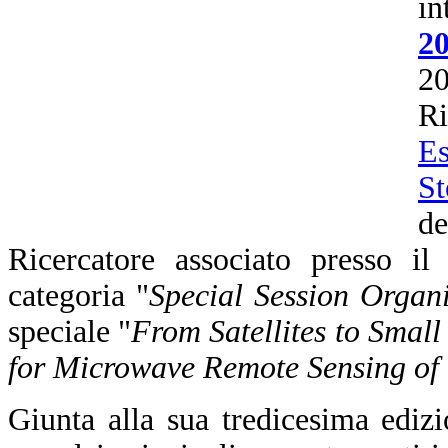
i
2
2
R
Es
St
d
Ricercatore associato presso i
categoria "
Special Session Organi
speciale "
From Satellites to Smal
for Microwave Remote Sensing of
Giunta alla sua tredicesima edi