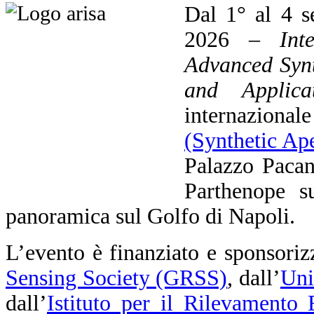
Dal 1° al 4 s
2026 –
Int
Advanced Synt
and Applicat
internaziona
(Synthetic Ap
Palazzo Pacan
Parthenope su
panoramica sul Golfo di Napoli.
L’evento è finanziato e sponsoriz
Sensing Society (GRSS)
, dall’
Uni
dall’
Istituto per il Rilevamento