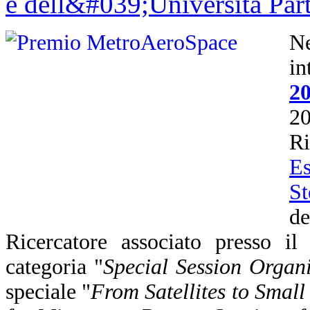
N
i
2
2
R
Es
St
d
Ricercatore associato presso i
categoria "
Special Session Organi
speciale "
From Satellites to Smal