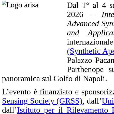
Dal 1° al 4 s
2026 –
Int
Advanced Synt
and Applicat
internaziona
(Synthetic Ap
Palazzo Pacan
Parthenope su
panoramica sul Golfo di Napoli.
L’evento è finanziato e sponsoriz
Sensing Society (GRSS)
, dall’
Uni
dall’
Istituto per il Rilevamento