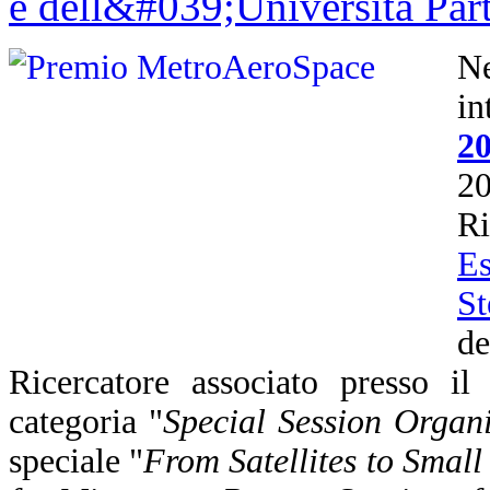
N
i
2
2
R
Es
St
d
Ricercatore associato presso i
categoria "
Special Session Organi
speciale "
From Satellites to Smal