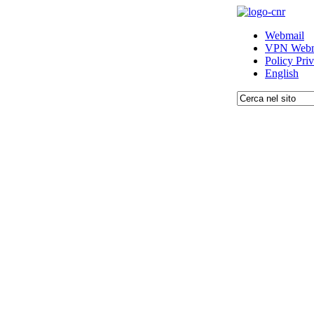
Webmail
VPN Webm
Policy Pri
English