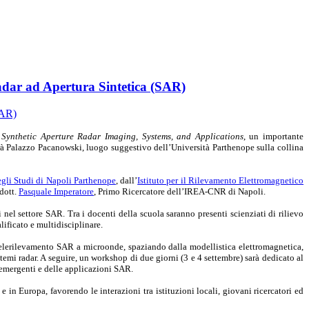
adar ad Apertura Sintetica (SAR)
Synthetic Aperture Radar Imaging, Systems, and Applications
, un importante
rà Palazzo Pacanowski, luogo suggestivo dell’Università Parthenope sulla collina
egli Studi di Napoli Parthenope
, dall’
Istituto per il Rilevamento Elettromagnetico
 dott.
Pasquale Imperatore
, Primo Ricercatore dell’IREA-CNR di Napoli.
nel settore SAR. Tra i docenti della scuola saranno presenti scienziati di rilievo
lificato e multidisciplinare.
l telerilevamento SAR a microonde, spaziando dalla modellistica elettromagnetica,
temi radar. A seguire, un workshop di due giorni (3 e 4 settembre) sarà dedicato al
de emergenti e delle applicazioni SAR.
e in Europa, favorendo le interazioni tra istituzioni locali, giovani ricercatori ed