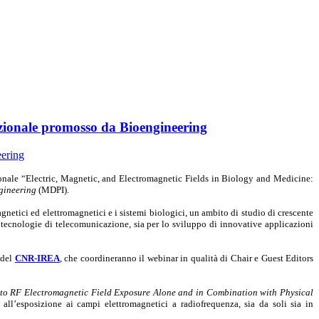
azionale promosso da Bioengineering
zionale “Electric, Magnetic, and Electromagnetic Fields in Biology and Medicine:
gineering
(MDPI).
magnetici ed elettromagnetici e i sistemi biologici, un ambito di studio di crescente
ve tecnologie di telecomunicazione, sia per lo sviluppo di innovative applicazioni
i del
CNR-IREA
, che coordineranno il webinar in qualità di Chair e Guest Editors
 to RF Electromagnetic Field Exposure Alone and in Combination with Physical
ri all’esposizione ai campi elettromagnetici a radiofrequenza, sia da soli sia in