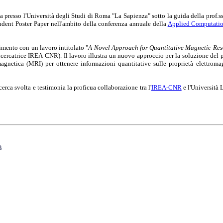
a presso l'Università degli Studi di Roma "La Sapienza" sotto la guida della prof.
tudent Poster Paper nell'ambito della conferenza annuale della
Applied Computatio
imento con un lavoro intitolato "
A Novel Approach for Quantitative Magnetic Res
cercatrice IREA-CNR). Il lavoro illustra un nuovo approccio per la soluzione del p
magnetica (MRI) per ottenere informazioni quantitative sulle proprietà elettromag
icerca svolta e testimonia la proficua collaborazione tra l'
IREA-CNR
e l'Università
a