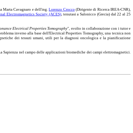
ssa Marta Cavagnaro e dell'ing.
Lorenzo Crocco
(Dirigente di Ricerca IREA-CNR),
nal Electromagnetics Society (ACES)
, tenutasi a Salonicco (Grecia) dal 22 al 25
onance Electrical Properties Tomography
", svolto in collaborazione con i tutor e
roblema inverso alla base dell'Electrical Properties Tomography, una tecnica non
netiche dei tessuti umani, utili per la diagnosi oncologica e la pianificazione
 La Sapienza nel campo delle applicazioni biomediche dei campi elettromagnetici.