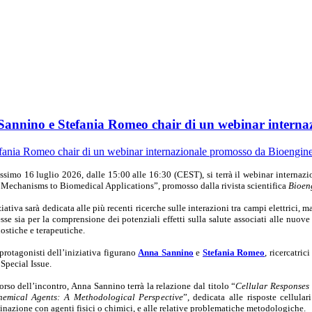
 Sannino e Stefania Romeo chair di un webinar intern
ossimo 16 luglio 2026, dalle 15:00 alle 16:30 (CEST), si terrà il webinar interna
Mechanisms to Biomedical Applications”, promosso dalla rivista scientifica
Bioen
ziativa sarà dedicata alle più recenti ricerche sulle interazioni tra campi elettrici, 
esse sia per la comprensione dei potenziali effetti sulla salute associati alle nuo
ostiche e terapeutiche.
 protagonisti dell’iniziativa figurano
Anna Sannino
e
Stefania Romeo
, ricercatric
 Special Issue.
orso dell’incontro, Anna Sannino terrà la relazione dal titolo “
Cellular Responses
hemical Agents: A Methodological Perspective
”, dedicata alle risposte cellula
nazione con agenti fisici o chimici, e alle relative problematiche metodologiche.