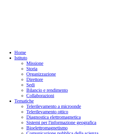
REQUISITI
REQUISITI
SPECIFICI
SPECIFICI
Home
Istituto
Missione
Storia
Organizzazione
Direttore
Sedi
Bilancio e rendimento
Collaborazioni
Tematiche
Telerilevamento a microonde
Telerilevamento ottico
Diagnostica elettromagnetica
Sistemi per l'informazione geografica
Bioelettromagnetismo
Comunicazione pubblica della scienza