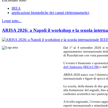
Etichettato sotto
IREA
applicazioni biomediche dei campi elettromagnetici
Leggi tutto...
ARISA 2026: a Napoli il workshop e la scuola intern
Dal 1° al 4 settembre 2026 si 
appuntamento internazionale dedi
di Pizzofalcone con vista panoram
L’evento è finanziato e sponsoriz
dell’Ambiente (IREA-CNR)
e dall
ARISA 2026 nasce con l’obiettivo d
internazionale e figure di spicco d
La scuola, della durata di due gi
alla formazione del segnale, fino 
confronto scientifico tra i parteci
A livello regionale, l’evento rappr
esperti internazionali e stimolan