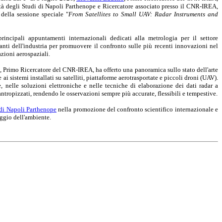
sità degli Studi di Napoli Parthenope e Ricercatore associato presso il CNR-IREA,
 della sessione speciale "
From Satellites to Small UAV: Radar Instruments and
ncipali appuntamenti internazionali dedicati alla metrologia per il settore
tanti dell'industria per promuovere il confronto sulle più recenti innovazioni nel
azioni aerospaziali.
, Primo Ricercatore del CNR-IREA, ha offerto una panoramica sullo stato dell'arte
ai sistemi installati su satelliti, piattaforme aerotrasportate e piccoli droni (UAV).
, nelle soluzioni elettroniche e nelle tecniche di elaborazione dei dati radar a
tropizzati, rendendo le osservazioni sempre più accurate, flessibili e tempestive.
 di Napoli Parthenope
nella promozione del confronto scientifico internazionale e
aggio dell'ambiente.