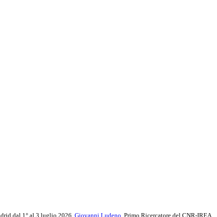
adrid dal 1° al 3 luglio 2026,
Giovanni Ludeno
, Primo Ricercatore del CNR-IREA,