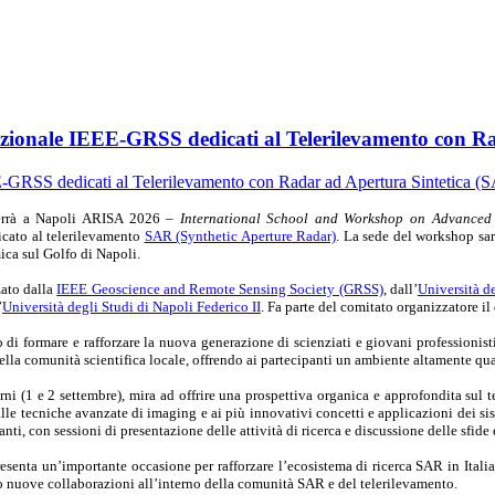
azionale IEEE-GRSS dedicati al Telerilevamento con R
terrà a Napoli ARISA 2026 –
International School and Workshop on Advanced 
cato al telerilevamento
SAR (Synthetic Aperture Radar)
. La sede del workshop sa
ica sul Golfo di Napoli.
zato dalla
IEEE Geoscience and Remote Sensing Society (GRSS)
, dall’
Università d
’
Università degli Studi di Napoli Federico II
. Fa parte del comitato organizzatore il
i formare e rafforzare la nuova generazione di scienziati e giovani professionisti 
ella comunità scientifica locale, offrendo ai partecipanti un ambiente altamente qua
orni (1 e 2 settembre), mira ad offrire una prospettiva organica e approfondita su
alle tecniche avanzate di imaging e ai più innovativi concetti e applicazioni dei sis
panti, con sessioni di presentazione delle attività di ricerca e discussione delle sfi
esenta un’importante occasione per rafforzare l’ecosistema di ricerca SAR in Italia 
do nuove collaborazioni all’interno della comunità SAR e del telerilevamento.