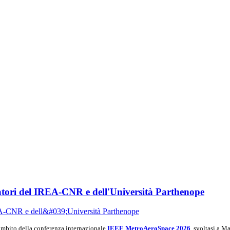
tori del IREA-CNR e dell'Università Parthenope
ambito della conferenza internazionale
IEEE MetroAeroSpace 2026
, svoltasi a M