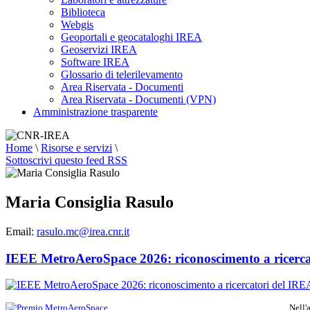
Biblioteca
Webgis
Geoportali e geocataloghi IREA
Geoservizi IREA
Software IREA
Glossario di telerilevamento
Area Riservata - Documenti
Area Riservata - Documenti (VPN)
Amministrazione trasparente
Home
\
Risorse e servizi
\
Sottoscrivi questo feed RSS
Maria Consiglia Rasulo
Email:
rasulo.mc@irea.cnr.it
IEEE MetroAeroSpace 2026: riconoscimento a ricerca
Nell'