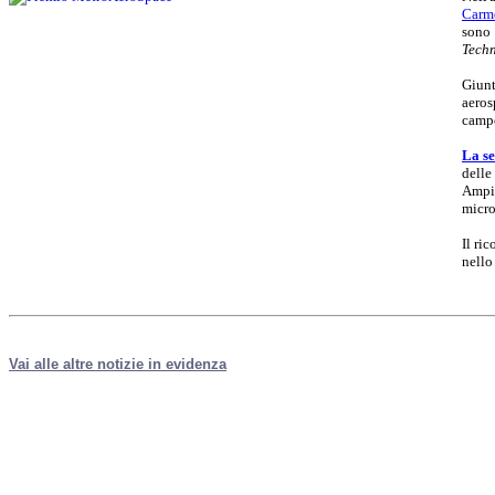
Carm
sono 
Techn
Giunt
aeros
campo
La se
delle
Ampio
micro
Il ri
nello
Vai alle altre notizie in evidenza