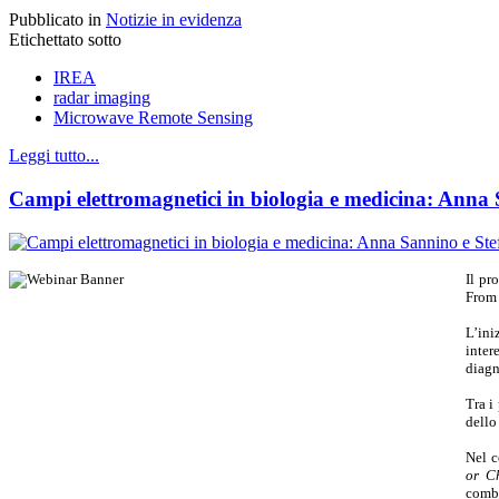
Pubblicato in
Notizie in evidenza
Etichettato sotto
IREA
radar imaging
Microwave Remote Sensing
Leggi tutto...
Campi elettromagnetici in biologia e medicina: Anna
Il pr
From 
L’ini
inter
diagn
Tra i
dello
Nel c
or C
combi