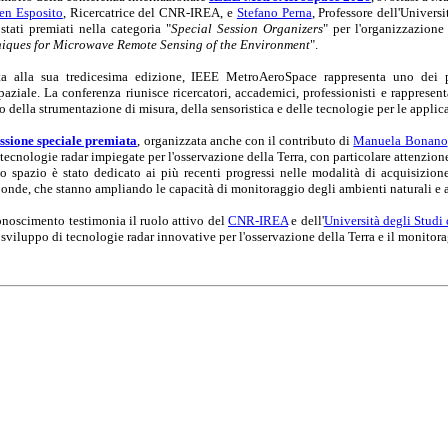
en Esposito
, Ricercatrice del CNR-IREA, e
Stefano Perna
, Professore dell'Univer
stati premiati nella categoria "
Special Session Organizers
" per l'organizzazione
iques for Microwave Remote Sensing of the Environment
".
a alla sua tredicesima edizione, IEEE MetroAeroSpace rappresenta uno dei pri
paziale. La conferenza riunisce ricercatori, accademici, professionisti e rappresen
 della strumentazione di misura, della sensoristica e delle tecnologie per le applic
ssione speciale premiata
, organizzata anche con il contributo di
Manuela Bonano
 tecnologie radar impiegate per l'osservazione della Terra, con particolare attenzione 
 spazio è stato dedicato ai più recenti progressi nelle modalità di acquisizione
onde, che stanno ampliando le capacità di monitoraggio degli ambienti naturali e an
conoscimento testimonia il ruolo attivo del
CNR-IREA
e dell'
Università degli Studi
 sviluppo di tecnologie radar innovative per l'osservazione della Terra e il monitor