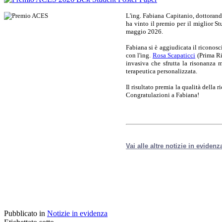
L'ing. Fabiana Capitanio, dottorand
ha vinto il premio per il miglior S
maggio 2026.
Fabiana si è aggiudicata il riconosc
con l'ing.
Rosa Scapaticci
(Prima Ri
invasiva che sfrutta la risonanza 
terapeutica personalizzata.
Il risultato premia la qualità della r
Congratulazioni a Fabiana!
Vai alle altre notizie in evidenz
Pubblicato in
Notizie in evidenza