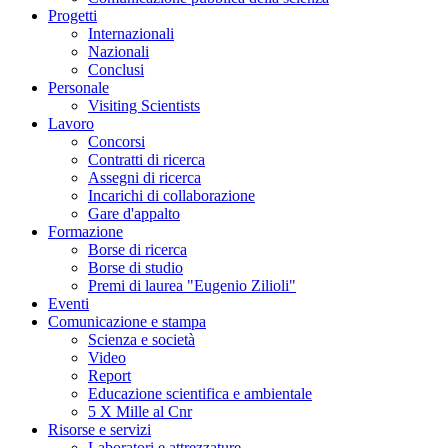
Progetti
Internazionali
Nazionali
Conclusi
Personale
Visiting Scientists
Lavoro
Concorsi
Contratti di ricerca
Assegni di ricerca
Incarichi di collaborazione
Gare d'appalto
Formazione
Borse di ricerca
Borse di studio
Premi di laurea "Eugenio Zilioli"
Eventi
Comunicazione e stampa
Scienza e società
Video
Report
Educazione scientifica e ambientale
5 X Mille al Cnr
Risorse e servizi
Laboratori e attrezzature