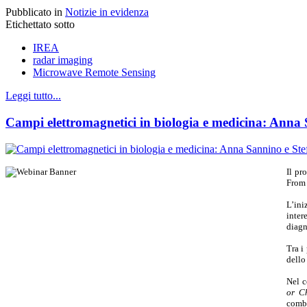
Pubblicato in
Notizie in evidenza
Etichettato sotto
IREA
radar imaging
Microwave Remote Sensing
Leggi tutto...
Campi elettromagnetici in biologia e medicina: Anna
Il pr
From 
L’ini
inter
diagn
Tra i
dello
Nel c
or C
combi