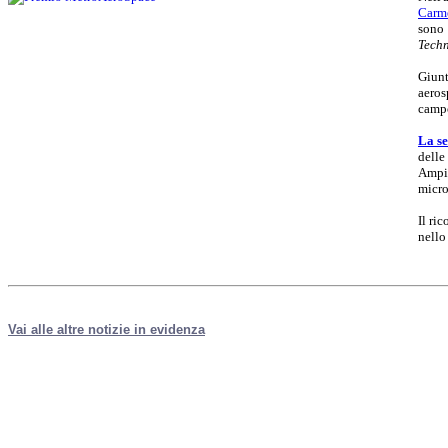
Carm
sono 
Techn
Giunt
aeros
campo
La se
delle
Ampio
micro
Il ri
nello
Vai alle altre notizie in evidenza