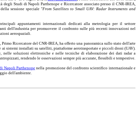
sità degli Studi di Napoli Parthenope e Ricercatore associato presso il CNR-IREA,
 della sessione speciale "
From Satellites to Small UAV: Radar Instruments and
ncipali appuntamenti internazionali dedicati alla metrologia per il settore
tanti dell'industria per promuovere il confronto sulle più recenti innovazioni nel
azioni aerospaziali.
, Primo Ricercatore del CNR-IREA, ha offerto una panoramica sullo stato dell'arte
ai sistemi installati su satelliti, piattaforme aerotrasportate e piccoli droni (UAV).
, nelle soluzioni elettroniche e nelle tecniche di elaborazione dei dati radar a
tropizzati, rendendo le osservazioni sempre più accurate, flessibili e tempestive.
 di Napoli Parthenope
nella promozione del confronto scientifico internazionale e
aggio dell'ambiente.