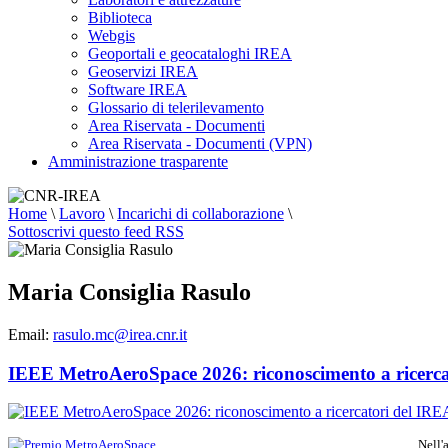
Biblioteca
Webgis
Geoportali e geocataloghi IREA
Geoservizi IREA
Software IREA
Glossario di telerilevamento
Area Riservata - Documenti
Area Riservata - Documenti (VPN)
Amministrazione trasparente
Home
\
Lavoro
\
Incarichi di collaborazione
\
Sottoscrivi questo feed RSS
Maria Consiglia Rasulo
Email:
rasulo.mc@irea.cnr.it
IEEE MetroAeroSpace 2026: riconoscimento a ricerca
Nell'