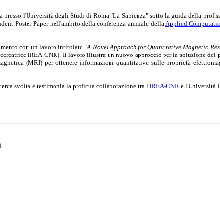
a presso l'Università degli Studi di Roma "La Sapienza" sotto la guida della prof.
tudent Poster Paper nell'ambito della conferenza annuale della
Applied Computatio
imento con un lavoro intitolato "
A Novel Approach for Quantitative Magnetic Res
cercatrice IREA-CNR). Il lavoro illustra un nuovo approccio per la soluzione del p
magnetica (MRI) per ottenere informazioni quantitative sulle proprietà elettromag
icerca svolta e testimonia la proficua collaborazione tra l'
IREA-CNR
e l'Università
a