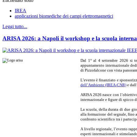
Etichettato sotto
IREA
applicazioni biomediche dei campi elettromagnetici
Leggi tutto...
ARISA 2026: a Napoli il workshop e la scuola intern
Dal 1° al 4 settembre 2026 si 
appuntamento internazionale dedi
di Pizzofalcone con vista panoram
L’evento è finanziato e sponsoriz
dell’Ambiente (IREA-CNR)
e dall
ARISA 2026 nasce con l’obiettivo d
internazionale e figure di spicco d
La scuola, della durata di due gi
alla formazione del segnale, fino 
confronto scientifico tra i parteci
A livello regionale, l’evento rappr
esperti internazionali e stimolan