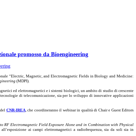
azionale promosso da Bioengineering
zionale “Electric, Magnetic, and Electromagnetic Fields in Biology and Medicine:
gineering
(MDPI).
magnetici ed elettromagnetici e i sistemi biologici, un ambito di studio di crescente
ve tecnologie di telecomunicazione, sia per lo sviluppo di innovative applicazioni
i del
CNR-IREA
, che coordineranno il webinar in qualità di Chair e Guest Editors
 to RF Electromagnetic Field Exposure Alone and in Combination with Physical
ri all’esposizione ai campi elettromagnetici a radiofrequenza, sia da soli sia in