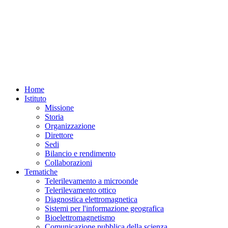
REQUISITI
REQUISITI
SPECIFICI
SPECIFICI
Home
Istituto
Missione
Storia
Organizzazione
Direttore
Sedi
Bilancio e rendimento
Collaborazioni
Tematiche
Telerilevamento a microonde
Telerilevamento ottico
Diagnostica elettromagnetica
Sistemi per l'informazione geografica
Bioelettromagnetismo
Comunicazione pubblica della scienza