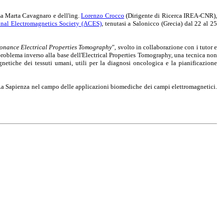
ssa Marta Cavagnaro e dell'ing.
Lorenzo Crocco
(Dirigente di Ricerca IREA-CNR),
nal Electromagnetics Society (ACES)
, tenutasi a Salonicco (Grecia) dal 22 al 25
onance Electrical Properties Tomography
", svolto in collaborazione con i tutor e
roblema inverso alla base dell'Electrical Properties Tomography, una tecnica non
netiche dei tessuti umani, utili per la diagnosi oncologica e la pianificazione
 La Sapienza nel campo delle applicazioni biomediche dei campi elettromagnetici.