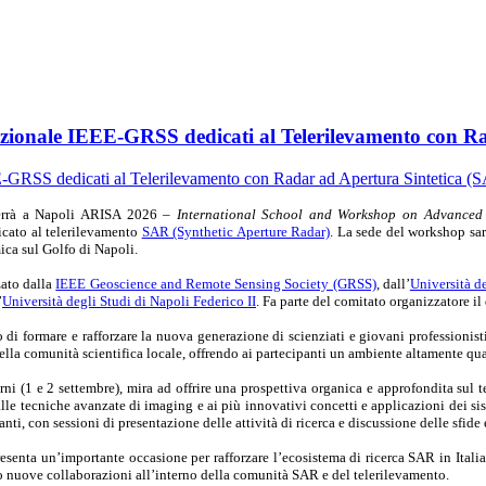
azionale IEEE-GRSS dedicati al Telerilevamento con R
terrà a Napoli ARISA 2026 –
International School and Workshop on Advanced 
cato al telerilevamento
SAR (Synthetic Aperture Radar)
. La sede del workshop sa
ica sul Golfo di Napoli.
zato dalla
IEEE Geoscience and Remote Sensing Society (GRSS)
, dall’
Università d
’
Università degli Studi di Napoli Federico II
. Fa parte del comitato organizzatore il
i formare e rafforzare la nuova generazione di scienziati e giovani professionisti 
ella comunità scientifica locale, offrendo ai partecipanti un ambiente altamente qua
orni (1 e 2 settembre), mira ad offrire una prospettiva organica e approfondita su
alle tecniche avanzate di imaging e ai più innovativi concetti e applicazioni dei sis
panti, con sessioni di presentazione delle attività di ricerca e discussione delle sfi
esenta un’importante occasione per rafforzare l’ecosistema di ricerca SAR in Italia 
do nuove collaborazioni all’interno della comunità SAR e del telerilevamento.