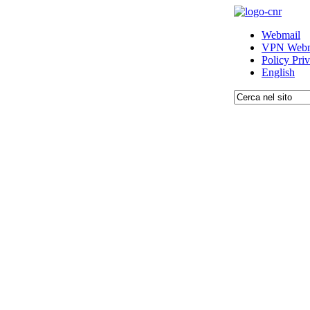
Webmail
VPN Webm
Policy Pri
English