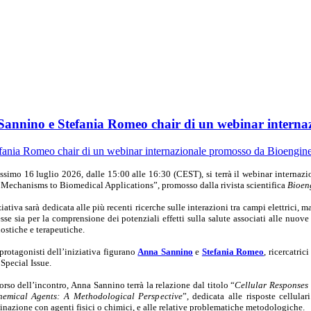
 Sannino e Stefania Romeo chair di un webinar intern
ossimo 16 luglio 2026, dalle 15:00 alle 16:30 (CEST), si terrà il webinar interna
Mechanisms to Biomedical Applications”, promosso dalla rivista scientifica
Bioen
ziativa sarà dedicata alle più recenti ricerche sulle interazioni tra campi elettrici, 
esse sia per la comprensione dei potenziali effetti sulla salute associati alle nuo
ostiche e terapeutiche.
 protagonisti dell’iniziativa figurano
Anna Sannino
e
Stefania Romeo
, ricercatric
 Special Issue.
orso dell’incontro, Anna Sannino terrà la relazione dal titolo “
Cellular Responses
hemical Agents: A Methodological Perspective
”, dedicata alle risposte cellula
nazione con agenti fisici o chimici, e alle relative problematiche metodologiche.