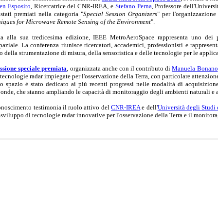
en Esposito
, Ricercatrice del CNR-IREA, e
Stefano Perna
, Professore dell'Univer
stati premiati nella categoria "
Special Session Organizers
" per l'organizzazione
iques for Microwave Remote Sensing of the Environment
".
a alla sua tredicesima edizione, IEEE MetroAeroSpace rappresenta uno dei pri
paziale. La conferenza riunisce ricercatori, accademici, professionisti e rappresen
 della strumentazione di misura, della sensoristica e delle tecnologie per le applic
ssione speciale premiata
, organizzata anche con il contributo di
Manuela Bonano
 tecnologie radar impiegate per l'osservazione della Terra, con particolare attenzione 
 spazio è stato dedicato ai più recenti progressi nelle modalità di acquisizione
onde, che stanno ampliando le capacità di monitoraggio degli ambienti naturali e an
conoscimento testimonia il ruolo attivo del
CNR-IREA
e dell'
Università degli Studi
 sviluppo di tecnologie radar innovative per l'osservazione della Terra e il monitor