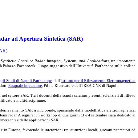
adar ad Apertura Sintetica (SAR)
Synthetic Aperture Radar Imaging, Systems, and Applications
, un importante
rà Palazzo Pacanowski, luogo suggestivo dell’Università Parthenope sulla collina
egli Studi di Napoli Parthenope
, dall’
Istituto per il Rilevamento Elettromagnetico
 dott.
Pasquale Imperatore
, Primo Ricercatore dell’IREA-CNR di Napoli.
nel settore SAR. Tra i docenti della scuola saranno presenti scienziati di rilievo
lificato e multidisciplinare.
l telerilevamento SAR a microonde, spaziando dalla modellistica elettromagnetica,
temi radar. A seguire, un workshop di due giorni (3 e 4 settembre) sarà dedicato al
de emergenti e delle applicazioni SAR.
e in Europa, favorendo le interazioni tra istituzioni locali, giovani ricercatori ed