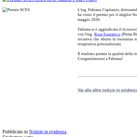
L'ing. Fabiana Capitanio, dottorand
ha vinto il premio per il miglior S
maggio 2026.
Fabiana si è aggiudicata il riconosc
con l'ing.
Rosa Scapaticci
(Prima Ri
invasiva che sfrutta la risonanza 
terapeutica personalizzata.
Il risultato premia la qualità della r
Congratulazioni a Fabiana!
Vai alle altre notizie in evidenz
Pubblicato in
Notizie in evidenza