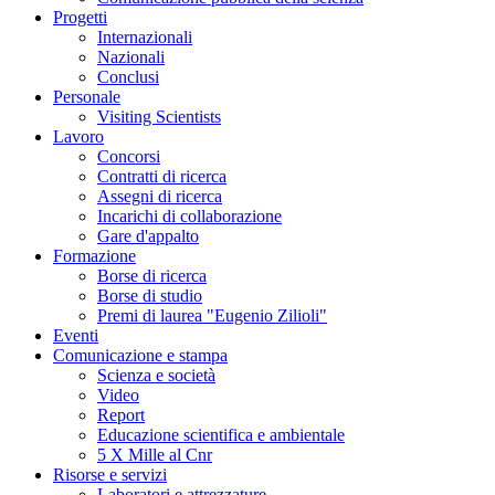
Progetti
Internazionali
Nazionali
Conclusi
Personale
Visiting Scientists
Lavoro
Concorsi
Contratti di ricerca
Assegni di ricerca
Incarichi di collaborazione
Gare d'appalto
Formazione
Borse di ricerca
Borse di studio
Premi di laurea "Eugenio Zilioli"
Eventi
Comunicazione e stampa
Scienza e società
Video
Report
Educazione scientifica e ambientale
5 X Mille al Cnr
Risorse e servizi
Laboratori e attrezzature