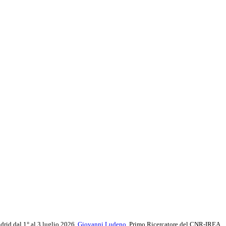
adrid dal 1° al 3 luglio 2026,
Giovanni Ludeno
, Primo Ricercatore del CNR-IREA,