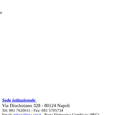
he
Sede istituzionale
Via Diocleziano 328 - 80124 Napoli
Tel: 081 7620611 - Fax: 081 5705734
Email:
mbox@irea.cnr.it
- Posta Elettronica Certificata (PEC)