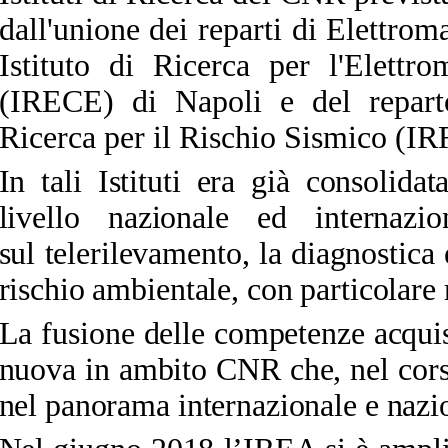
dall'unione dei reparti di Elettro
Istituto di Ricerca per l'Elettr
(IRECE) di Napoli e del reparto 
Ricerca per il Rischio Sismico (I
In tali Istituti era già consolida
livello nazionale ed internazion
sul
telerilevamento
, la
diagnostica 
rischio ambientale, con particolare
La fusione delle competenze acquisi
nuova in ambito CNR che, nel corso
nel panorama internazionale e nazio