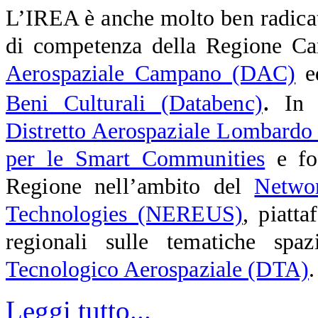
L’IREA è anche molto ben radicato
di competenza della Regione Ca
Aerospaziale Campano (DAC)
e
.
Beni Culturali (Databenc)
In L
Distretto Aerospaziale Lombard
per le Smart Communities
e for
Regione nell’ambito del
Netwo
Technologies (NEREUS)
, piatt
regionali sulle tematiche spa
Tecnologico Aerospaziale (DTA)
.
Leggi tutto...