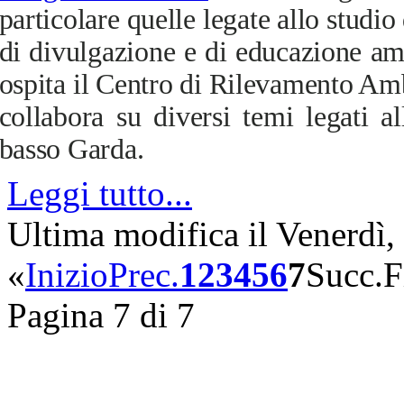
particolare quelle legate allo studio 
di divulgazione e di educazione amb
ospita il Centro di Rilevamento Am
collabora su diversi temi legati al
basso Garda.
Leggi tutto...
Ultima modifica il Venerdì
«
Inizio
Prec.
1
2
3
4
5
6
7
Succ.
F
Pagina 7 di 7