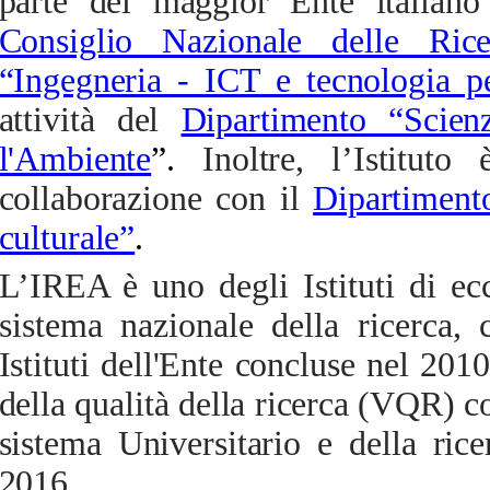
parte del maggior Ente italiano 
Consiglio Nazionale delle Rice
“Ingegneria - ICT e tecnologia pe
attività del
Dipartimento “Scien
l'Ambiente
”.
Inoltre, l’Istitut
collaborazione con il
Dipartiment
culturale”
.
L’IREA è uno degli Istituti di ec
sistema nazionale della ricerca,
c
Istituti dell'Ente concluse nel 2010
della qualità della ricerca (VQR) c
sistema Universitario e della ri
2016.