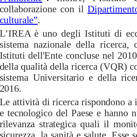
collaborazione con il
Dipartiment
culturale”
.
L’IREA è uno degli Istituti di ec
sistema nazionale della ricerca,
c
Istituti dell'Ente concluse nel 2010
della qualità della ricerca (VQR) c
sistema Universitario e della ri
2016.
Le attività di ricerca rispondono a 
e tecnologico del Paese e hanno n
rilevanza strategica quali il monit
sicurezza, la sanità e salute. Esse