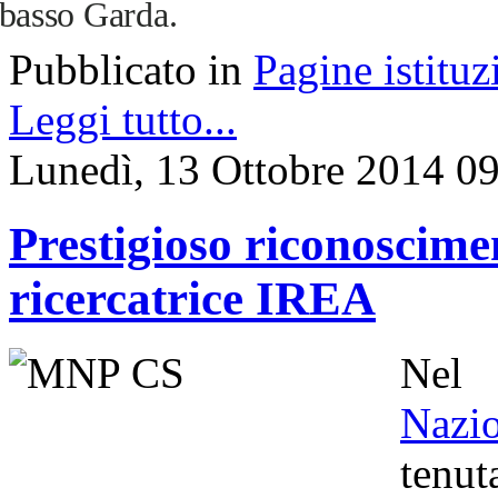
basso Garda.
Pubblicato in
Pagine istituz
Leggi tutto...
Lunedì, 13 Ottobre 2014 0
Prestigioso riconoscime
ricercatrice IREA
Nel
Nazi
tenu