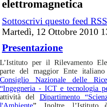
elettromagnetica
Sottoscrivi questo feed RS
Martedì, 12 Ottobre 2010 1
Presentazione
L’Istituto per il Rilevamento El
parte del maggior Ente italiano 
Consiglio Nazionale delle Rice
“Ingegneria - ICT e tecnologia pe
attività del
Dipartimento “Scien
l'Ambiente
”.
Inoltre, l’Istitut