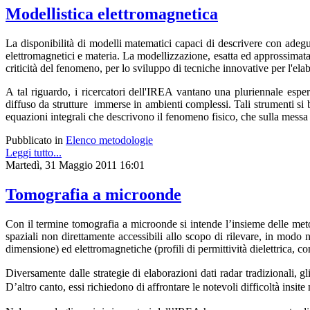
Modellistica elettromagnetica
La disponibilità di modelli matematici capaci di descrivere con adegu
elettromagnetici e materia. La modellizzazione, esatta ed approssimata
criticità del fenomeno, per lo sviluppo di tecniche innovative per l'el
A tal riguardo, i ricercatori dell'IREA vantano una pluriennale esp
diffuso da strutture immerse in ambienti complessi. Tali strumenti si b
equazioni integrali che descrivono il fenomeno fisico, che sulla messa a
Pubblicato in
Elenco metodologie
Leggi tutto...
Martedì, 31 Maggio 2011 16:01
Tomografia a microonde
Con il termine tomografia a microonde si intende l’insieme delle metod
spaziali non direttamente accessibili allo scopo di rilevare, in modo
dimensione) ed elettromagnetiche (profili di permittività dielettrica, co
Diversamente dalle strategie di elaborazioni dati radar tradizionali, g
D’altro canto, essi richiedono di affrontare le notevoli difficoltà insit