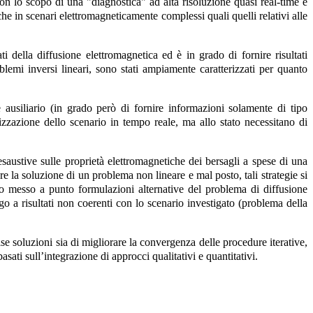
con lo scopo di una "diagnostica" ad alta risoluzione quasi real-time e
he in scenari elettromagneticamente complessi quali quelli relativi alle
 della diffusione elettromagnetica ed è in grado di fornire risultati
blemi inversi lineari, sono stati ampiamente caratterizzati per quanto
e ausiliario (in grado però di fornire informazioni solamente di tipo
zzazione dello scenario in tempo reale, ma allo stato necessitano di
esaustive sulle proprietà elettromagnetiche dei bersagli a spese di una
la soluzione di un problema non lineare e mal posto, tali strategie si
no messo a punto formulazioni alternative del problema di diffusione
go a risultati non coerenti con lo scenario investigato (problema della
se soluzioni sia di migliorare la convergenza delle procedure iterative,
ati sull’integrazione di approcci qualitativi e quantitativi.