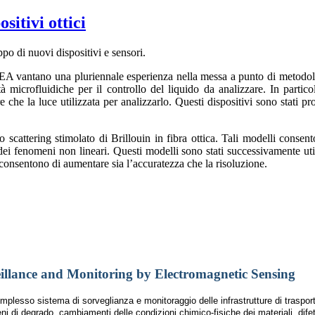
sitivi ottici
po di nuovi dispositivi e sensori.
l’IREA vantano una pluriennale esperienza nella messa a punto di metodolo
età microfluidiche per il controllo del liquido da analizzare. In partic
che la luce utilizzata per analizzarlo. Questi dispositivi sono stati pr
llo scattering stimolato di Brillouin in fibra ottica. Tali modelli conse
 fenomeni non lineari. Questi modelli sono stati successivamente utili
he consentono di aumentare sia l’accuratezza che la risoluzione.
eillance and Monitoring by Electromagnetic Sensing
mplesso sistema di sorveglianza e monitoraggio delle infrastrutture di trasport
 di degrado, cambiamenti delle condizioni chimico-fisiche dei materiali, difetti 