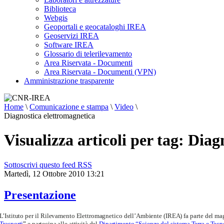
Biblioteca
Webgis
Geoportali e geocataloghi IREA
Geoservizi IREA
Software IREA
Glossario di telerilevamento
Area Riservata - Documenti
Area Riservata - Documenti (VPN)
Amministrazione trasparente
Home
\
Comunicazione e stampa
\
Video
\
Diagnostica elettromagnetica
Visualizza articoli per tag: Dia
Sottoscrivi questo feed RSS
Martedì, 12 Ottobre 2010 13:21
Presentazione
L’Istituto per il Rilevamento Elettromagnetico dell’Ambiente (IREA) fa parte del maggi
Trasporti
”
e partecipa alle attività del
Dipartimento “Scienze del sistema Terra e Tecn