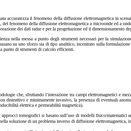
ata accuratezza il fenomeno della diffusione elettromagnetica in scenar
, del fenomeno della diffusione elettromagnetica a microonde ed a onde m
aborazione dei dati radar e per la progettazione ed il dimensionamento de
erienza nella messa a punto degli strumenti necessari per la simulazi
asano su uno sforzo sia di tipo analitico, incentrato sulla formulazione
 punto di strumenti di calcolo efficienti.
ologie che, sfruttando l’interazione tra campi elettromagnetici e mezzi
 non distruttivo e minimamente invasivo, la presenza di eventuali anoma
nducibilità elettrica e permeabilità magnetica).
li approcci tomografici si basano sull’uso di modelli fisico/matematici 
e nella soluzione di un problema inverso di diffusione elettromagnetica, in