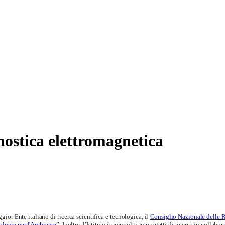
gnostica elettromagnetica
or Ente italiano di ricerca scientifica e tecnologica, il
Consiglio Nazionale delle 
ologie per l'Ambiente
”.
Inoltre, l’Istituto è coinvolto in progetti di ricerca in collabo