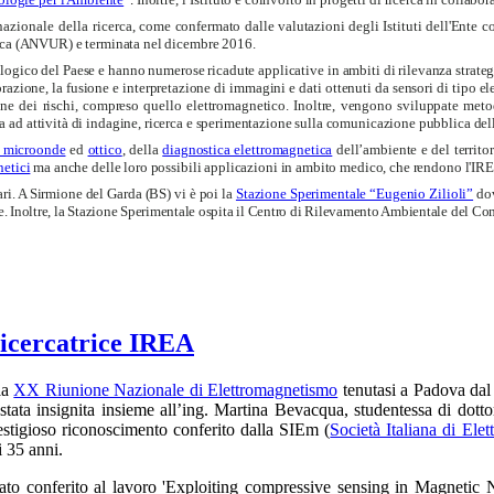
azionale della ricerca,
come confermato dalle valutazioni degli Istituti dell'Ente co
cerca (ANVUR) e terminata nel dicembre 2016.
logico del Paese e hanno numerose ricadute applicative in ambiti di rilevanza strategica
azione, la fusione e interpretazione di immagini e dati ottenuti da sensori di tipo elet
azione dei rischi, compreso quello elettromagnetico. Inoltre, vengono sviluppate meto
ad attività di indagine, ricerca e sperimentazione sulla comunicazione pubblica della
a microonde
ed
ottico
, della
diagnostica elettromagnetica
dell’ambiente e del territor
netici
ma anche delle loro possibili applicazioni in ambito medico, che rendono l'IREA
ri. A Sirmione del Garda (BS) vi è poi la
Stazione Sperimentale “Eugenio Zilioli”
do
e. Inoltre, la Stazione Sperimentale ospita il Centro di Rilevamento Ambientale del Com
ricercatrice IREA
la
XX Riunione Nazionale di Elettromagnetismo
tenutasi a Padova dal 
stata insignita insieme all’ing. Martina Bevacqua, studentessa di dottor
restigioso riconoscimento conferito dalla SIEm (
Società Italiana di Ele
i 35 anni.
tato conferito al lavoro 'Exploiting compressive sensing in Magnetic