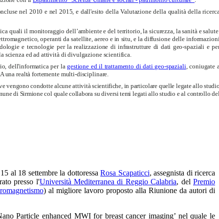
ncluse nel 2010 e nel 2015, e dall'esito della Valutazione della qualità della ricerc
 quali il monitoraggio dell’ambiente e del territorio, la sicurezza, la sanità e salute
tromagnetico, operanti da satellite, aereo e in situ, e la diffusione delle informazion
dologie e tecnologie per la realizzazione di infrastrutture di dati geo-spaziali e pe
 scienza ed ad attività di divulgazione scientifica.
io, dell'informatica per la
gestione ed il trattamento di dati geo-spaziali
, coniugate 
 una realtà fortemente multi-disciplinare.
ve
vengono condotte alcune attività scientifiche, in particolare quelle legate allo studi
une di Sirmione col quale collabora su diversi temi legati allo studio e al controllo de
15 al 18 settembre la dottoressa
Rosa Scapaticci
, assegnista di ricerca
ato presso l'
Università Mediterranea di Reggio Calabria
, del
Premio
ttromagnetismo
) al migliore lavoro proposto alla Riunione da autori di
 Nano Particle enhanced MWI for breast cancer imaging’ nel quale le