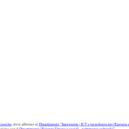
Ricerche
,
dove afferisce al
Dipartimento “Ingegneria - ICT e tecnologia per l'Energia 
razione con il
Dipartimento “Scienze Umane e sociali - patrimonio culturale”
.