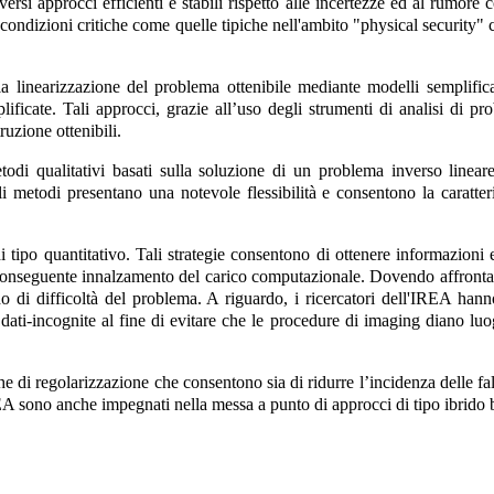
rsi approcci efficienti e stabili rispetto alle incertezze ed al rumore 
 condizioni critiche come quelle tipiche nell'ambito "physical security" c
linearizzazione del problema ottenibile mediante modelli semplificati
icate. Tali approcci, grazie all’uso degli strumenti di analisi di pro
ruzione ottenibili.
todi qualitativi basati sulla soluzione di un problema inverso linear
 metodi presentano una notevole flessibilità e consentono la caratteri
i tipo quantitativo. Tali strategie consentono di ottenere informazioni 
onseguente innalzamento del carico computazionale. Dovendo affrontare 
do di difficoltà del problema. A riguardo, i ricercatori dell'IREA han
e dati-incognite al fine di evitare che le procedure di imaging diano luo
he di regolarizzazione che consentono sia di ridurre l’incidenza delle fal
EA sono anche impegnati nella messa a punto di approcci di tipo ibrido bas