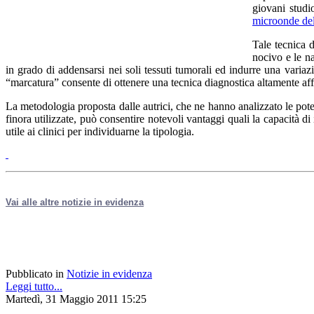
giovani studi
microonde del
Tale tecnica 
nocivo e le n
in grado di addensarsi nei soli tessuti tumorali ed indurre una varia
“marcatura” consente di ottenere una tecnica diagnostica altamente aff
La metodologia proposta dalle autrici, che ne hanno analizzato le pot
finora utilizzate, può consentire notevoli vantaggi quali la capacità di
utile ai clinici per individuarne la tipologia.
Vai alle altre notizie in evidenza
Pubblicato in
Notizie in evidenza
Leggi tutto...
Martedì, 31 Maggio 2011 15:25