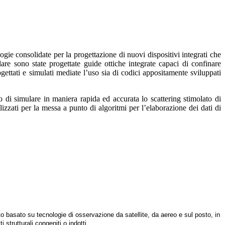
gie consolidate per la progettazione di nuovi dispositivi integrati che
olare sono state progettate guide ottiche integrate capaci di confinare
ogettati e simulati mediate l’uso sia di codici appositamente sviluppati
nto di simulare in maniera rapida ed accurata lo scattering stimolato di
zzati per la messa a punto di algoritmi per l’elaborazione dei dati di
o basato su tecnologie di osservazione da satellite, da aereo e sul posto, in
strutturali congeniti o indotti.