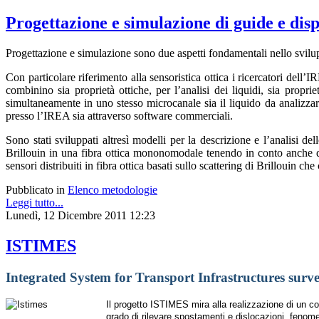
Progettazione e simulazione di guide e dispo
Progettazione e simulazione sono due aspetti fondamentali nello svilup
Con particolare riferimento alla sensoristica ottica i ricercatori del
combinino sia proprietà ottiche, per l’analisi dei liquidi, sia propri
simultaneamente in uno stesso microcanale sia il liquido da analizzare 
presso l’IREA sia attraverso software commerciali.
Sono stati sviluppati altresì modelli per la descrizione e l’analisi de
Brillouin in una fibra ottica mononomodale tenendo in conto anche dei
sensori distribuiti in fibra ottica basati sullo scattering di Brillouin c
Pubblicato in
Elenco metodologie
Leggi tutto...
Lunedì, 12 Dicembre 2011 12:23
ISTIMES
Integrated System for Transport Infrastructures surv
Il progetto ISTIMES mira alla realizzazione di un co
grado di rilevare spostamenti e dislocazioni, fenomeni