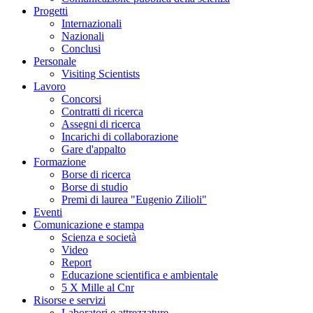
Progetti
Internazionali
Nazionali
Conclusi
Personale
Visiting Scientists
Lavoro
Concorsi
Contratti di ricerca
Assegni di ricerca
Incarichi di collaborazione
Gare d'appalto
Formazione
Borse di ricerca
Borse di studio
Premi di laurea "Eugenio Zilioli"
Eventi
Comunicazione e stampa
Scienza e società
Video
Report
Educazione scientifica e ambientale
5 X Mille al Cnr
Risorse e servizi
Laboratori e attrezzature