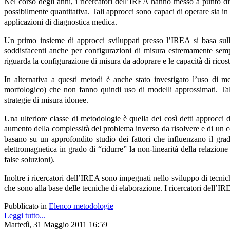
Nel corso degli anni, i ricercatori dell’IREA hanno messo a punto dive
possibilmente quantitativa. Tali approcci sono capaci di operare sia in
applicazioni di diagnostica medica.
Un primo insieme di approcci sviluppati presso l’IREA si basa sulla 
soddisfacenti anche per configurazioni di misura estremamente semplif
riguarda la configurazione di misura da adoprare e le capacità di ricost
In alternativa a questi metodi è anche stato investigato l’uso di me
morfologico) che non fanno quindi uso di modelli approssimati. Tali
strategie di misura idonee.
Una ulteriore classe di metodologie è quella dei così detti approcci d
aumento della complessità del problema inverso da risolvere e di un c
basano su un approfondito studio dei fattori che influenzano il gra
elettromagnetica in grado di “ridurre” la non-linearità della relazion
false soluzioni).
Inoltre i ricercatori dell’IREA sono impegnati nello sviluppo di tecnic
che sono alla base delle tecniche di elaborazione. I ricercatori dell’IR
Pubblicato in
Elenco metodologie
Leggi tutto...
Martedì, 31 Maggio 2011 16:59