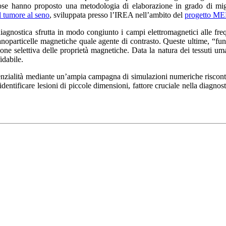
ose hanno proposto una metodologia di elaborazione in grado di migl
 tumore al seno
, sviluppata presso l’IREA nell’ambito del
progetto M
diagnostica sfrutta in modo congiunto i campi elettromagnetici alle f
anoparticelle magnetiche quale agente di contrasto. Queste ultime, “fu
zione selettiva delle proprietà magnetiche. Data la natura dei tessuti 
idabile.
enzialità mediante un’ampia campagna di simulazioni numeriche riscontra
 identificare lesioni di piccole dimensioni, fattore cruciale nella diagn