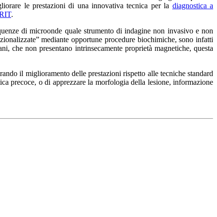
iorare le prestazioni di una innovativa tecnica per la
diagnostica a
ERIT
.
requenze di microonde quale strumento di indagine non invasivo e non
nzionalizzate” mediante opportune procedure biochimiche, sono infatti
umani, che non presentano intrinsecamente proprietà magnetiche, questa
ndo il miglioramento delle prestazioni rispetto alle tecniche standard
ostica precoce, o di apprezzare la morfologia della lesione, informazione