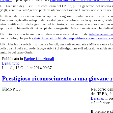
L’IREA è uno degli Istituti di eccellenza del CNR e, più in generale, del sistema n
(VQR) condotta dall'Agenzia per la valutazione del sistema Universitario e della ri
Le attività di ricerca rispondono a importanti esigenze di sviluppo scientifico e tecno
Esse sono legate allo sviluppo di metodologie e tecnologie per l'acquisizione, l'elabor
estratte utili ai fini della gestione del territorio, sorveglianza, sicurezza e valut
applicazioni biomedicali dei campi elettromagnetici. Attenzione viene anche dedicata 
L’Istituto ha al suo interno consolidate competenze nei settori del
telerilevamento 
quelle biologiche per la
valutazione del rischio dell’esposizione ai campi elettromag
L’IREA ha la sua sede istituzionale a Napoli, una sede secondaria a Milano e una a Ba
della qualità delle acque del lago, e attività di divulgazione e di educazione ambiental
territorio del basso Garda.
Pubblicato in
Pagine istituzionali
Leggi tutto...
Lunedì, 13 Ottobre 2014 09:37
Prestigioso riconoscimento a una giovane 
Nel corso del
dell’IREA, è 
Barzilai
, il p
età inferiore a
Il premio è s