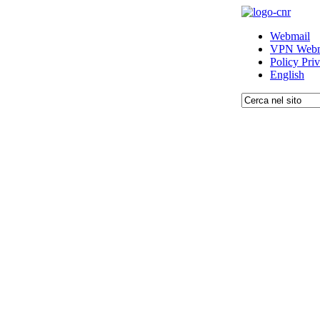
Webmail
VPN Webm
Policy Pri
English