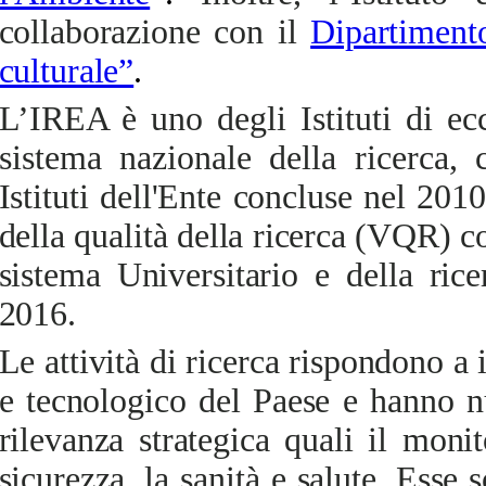
collaborazione con il
Dipartiment
culturale”
.
L’IREA è uno degli Istituti di ec
sistema nazionale della ricerca,
c
Istituti dell'Ente concluse nel 2010
della qualità della ricerca (VQR) c
sistema Universitario e della ri
2016.
Le attività di ricerca rispondono a 
e tecnologico del Paese e hanno n
rilevanza strategica quali il monit
sicurezza, la sanità e salute. Esse