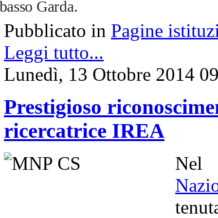
basso Garda.
Pubblicato in
Pagine istituz
Leggi tutto...
Lunedì, 13 Ottobre 2014 0
Prestigioso riconoscime
ricercatrice IREA
Nel
Nazi
tenu