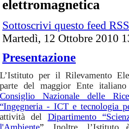
elettromagnetica
Sottoscrivi questo feed RS
Martedì, 12 Ottobre 2010 1
Presentazione
L’Istituto per il Rilevamento El
parte del maggior Ente italiano 
Consiglio Nazionale delle Rice
“Ingegneria - ICT e tecnologia pe
attività del
Dipartimento “Scien
l'Ambiente
”.
Inoltre, l’Istitut