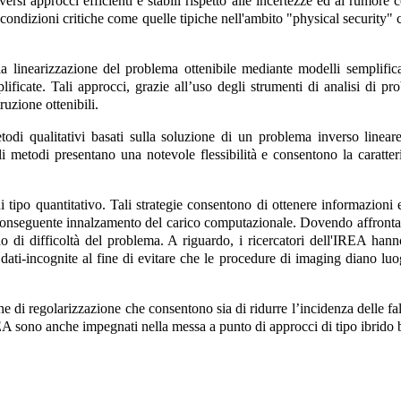
rsi approcci efficienti e stabili rispetto alle incertezze ed al rumore 
 condizioni critiche come quelle tipiche nell'ambito "physical security" c
linearizzazione del problema ottenibile mediante modelli semplificati
icate. Tali approcci, grazie all’uso degli strumenti di analisi di pro
ruzione ottenibili.
todi qualitativi basati sulla soluzione di un problema inverso linear
 metodi presentano una notevole flessibilità e consentono la caratteri
i tipo quantitativo. Tali strategie consentono di ottenere informazioni 
onseguente innalzamento del carico computazionale. Dovendo affrontare 
do di difficoltà del problema. A riguardo, i ricercatori dell'IREA han
e dati-incognite al fine di evitare che le procedure di imaging diano luo
he di regolarizzazione che consentono sia di ridurre l’incidenza delle fal
EA sono anche impegnati nella messa a punto di approcci di tipo ibrido bas