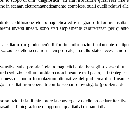
con lo scopo di una "diagnostica" ad alta risoluzione quasi real-time e
he in scenari elettromagneticamente complessi quali quelli relativi alle
 della diffusione elettromagnetica ed è in grado di fornire risultati
blemi inversi lineari, sono stati ampiamente caratterizzati per quanto
e ausiliario (in grado però di fornire informazioni solamente di tipo
zzazione dello scenario in tempo reale, ma allo stato necessitano di
esaustive sulle proprietà elettromagnetiche dei bersagli a spese di una
la soluzione di un problema non lineare e mal posto, tali strategie si
no messo a punto formulazioni alternative del problema di diffusione
go a risultati non coerenti con lo scenario investigato (problema della
se soluzioni sia di migliorare la convergenza delle procedure iterative,
ati sull’integrazione di approcci qualitativi e quantitativi.