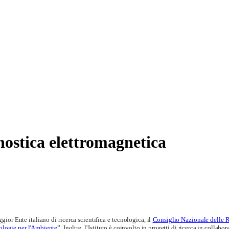
gnostica elettromagnetica
or Ente italiano di ricerca scientifica e tecnologica, il
Consiglio Nazionale delle 
ologie per l'Ambiente
”.
Inoltre, l’Istituto è coinvolto in progetti di ricerca in collabo