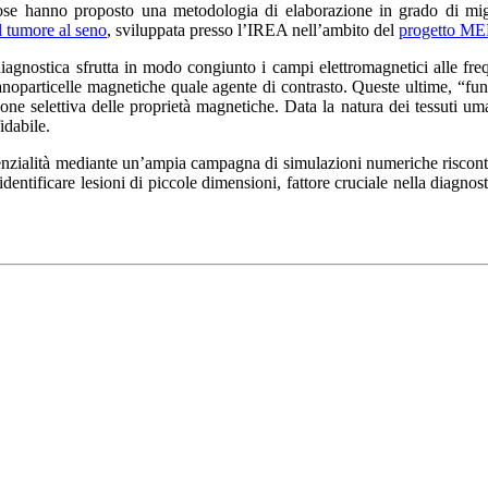
ose hanno proposto una metodologia di elaborazione in grado di migl
 tumore al seno
, sviluppata presso l’IREA nell’ambito del
progetto M
diagnostica sfrutta in modo congiunto i campi elettromagnetici alle f
anoparticelle magnetiche quale agente di contrasto. Queste ultime, “fu
zione selettiva delle proprietà magnetiche. Data la natura dei tessuti 
idabile.
enzialità mediante un’ampia campagna di simulazioni numeriche riscontra
 identificare lesioni di piccole dimensioni, fattore cruciale nella diagn