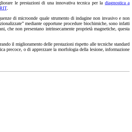
iorare le prestazioni di una innovativa tecnica per la
diagnostica a
ERIT
.
requenze di microonde quale strumento di indagine non invasivo e non
nzionalizzate” mediante opportune procedure biochimiche, sono infatti
umani, che non presentano intrinsecamente proprietà magnetiche, questa
ndo il miglioramento delle prestazioni rispetto alle tecniche standard
ostica precoce, o di apprezzare la morfologia della lesione, informazione