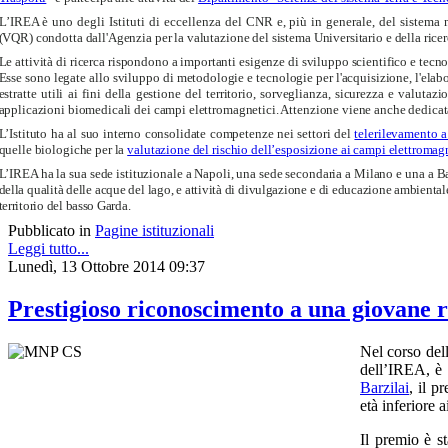
L’IREA è uno degli Istituti di eccellenza del CNR e, più in generale, del sistema n
(VQR) condotta dall'Agenzia per la valutazione del sistema Universitario e della ri
Le attività di ricerca rispondono a importanti esigenze di sviluppo scientifico e tecno
Esse sono legate allo sviluppo di metodologie e tecnologie per l'acquisizione, l'elabor
estratte utili ai fini della gestione del territorio, sorveglianza, sicurezza e valut
applicazioni biomedicali dei campi elettromagnetici. Attenzione viene anche dedicata 
L’Istituto ha al suo interno consolidate competenze nei settori del
telerilevamento 
quelle biologiche per la
valutazione del rischio dell’esposizione ai campi elettromag
L’IREA ha la sua sede istituzionale a Napoli, una sede secondaria a Milano e una a Ba
della qualità delle acque del lago, e attività di divulgazione e di educazione ambiental
territorio del basso Garda.
Pubblicato in
Pagine istituzionali
Leggi tutto...
Lunedì, 13 Ottobre 2014 09:37
Prestigioso riconoscimento a una giovane 
Nel corso del
dell’IREA, è 
Barzilai
, il p
età inferiore a
Il premio è s