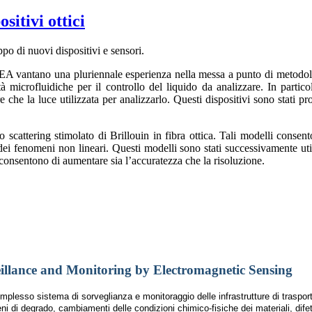
sitivi ottici
po di nuovi dispositivi e sensori.
l’IREA vantano una pluriennale esperienza nella messa a punto di metodolo
età microfluidiche per il controllo del liquido da analizzare. In partic
che la luce utilizzata per analizzarlo. Questi dispositivi sono stati pr
llo scattering stimolato di Brillouin in fibra ottica. Tali modelli conse
 fenomeni non lineari. Questi modelli sono stati successivamente utili
he consentono di aumentare sia l’accuratezza che la risoluzione.
eillance and Monitoring by Electromagnetic Sensing
mplesso sistema di sorveglianza e monitoraggio delle infrastrutture di trasport
 di degrado, cambiamenti delle condizioni chimico-fisiche dei materiali, difetti 