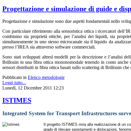
Progettazione e simulazione di guide e dispo
Progettazione e simulazione sono due aspetti fondamentali nello svilup
Con particolare riferimento alla sensoristica ottica i ricercatori del
combinino sia proprietà ottiche, per l’analisi dei liquidi, sia propri
simultaneamente in uno stesso microcanale sia il liquido da analizzare 
presso l’IREA sia attraverso software commerciali.
Sono stati sviluppati altresì modelli per la descrizione e l’analisi de
Brillouin in una fibra ottica mononomodale tenendo in conto anche dei
sensori distribuiti in fibra ottica basati sullo scattering di Brillouin c
Pubblicato in
Elenco metodologie
Leggi tutto...
Lunedì, 12 Dicembre 2011 12:23
ISTIMES
Integrated System for Transport Infrastructures surv
Il progetto ISTIMES mira alla realizzazione di un co
grado di rilevare spostamenti e dislocazioni, fenomeni