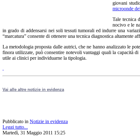
giovani studi
microonde del
Tale tecnica 
nocivo e le n
in grado di addensarsi nei soli tessuti tumorali ed indurre una varia
“marcatura” consente di ottenere una tecnica diagnostica altamente aff
La metodologia proposta dalle autrici, che ne hanno analizzato le pot
finora utilizzate, può consentire notevoli vantaggi quali la capacità di
utile ai clinici per individuarne la tipologia.
Vai alle altre notizie in evidenza
Pubblicato in
Notizie in evidenza
Leggi tutto...
Martedì, 31 Maggio 2011 15:25