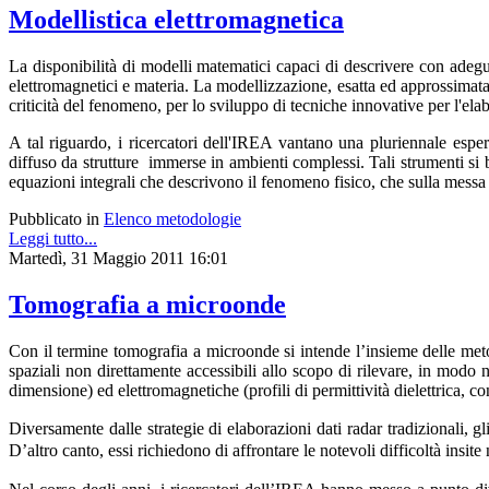
Modellistica elettromagnetica
La disponibilità di modelli matematici capaci di descrivere con adegu
elettromagnetici e materia. La modellizzazione, esatta ed approssimata
criticità del fenomeno, per lo sviluppo di tecniche innovative per l'el
A tal riguardo, i ricercatori dell'IREA vantano una pluriennale esp
diffuso da strutture immerse in ambienti complessi. Tali strumenti si b
equazioni integrali che descrivono il fenomeno fisico, che sulla messa a
Pubblicato in
Elenco metodologie
Leggi tutto...
Martedì, 31 Maggio 2011 16:01
Tomografia a microonde
Con il termine tomografia a microonde si intende l’insieme delle metod
spaziali non direttamente accessibili allo scopo di rilevare, in modo
dimensione) ed elettromagnetiche (profili di permittività dielettrica, co
Diversamente dalle strategie di elaborazioni dati radar tradizionali, g
D’altro canto, essi richiedono di affrontare le notevoli difficoltà insit