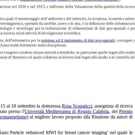
ncluse nel 2010 e nel 2015, e dall'esito della Valutazione della qualità della ricerc
 quali il monitoraggio dell’ambiente e del territorio, la sicurezza, la sanità e salute
tromagnetico, operanti da satellite, aereo e in situ, e la diffusione delle informazion
dologie e tecnologie per la realizzazione di infrastrutture di dati geo-spaziali e pe
 scienza ed ad attività di divulgazione scientifica.
io, dell'informatica per la
gestione ed il trattamento di dati geo-spaziali
, coniugate 
 una realtà fortemente multi-disciplinare.
ve
vengono condotte alcune attività scientifiche, in particolare quelle legate allo studi
une di Sirmione col quale collabora su diversi temi legati allo studio e al controllo de
15 al 18 settembre la dottoressa
Rosa Scapaticci
, assegnista di ricerca
ato presso l'
Università Mediterranea di Reggio Calabria
, del
Premio
ttromagnetismo
) al migliore lavoro proposto alla Riunione da autori di
 Nano Particle enhanced MWI for breast cancer imaging’ nel quale le