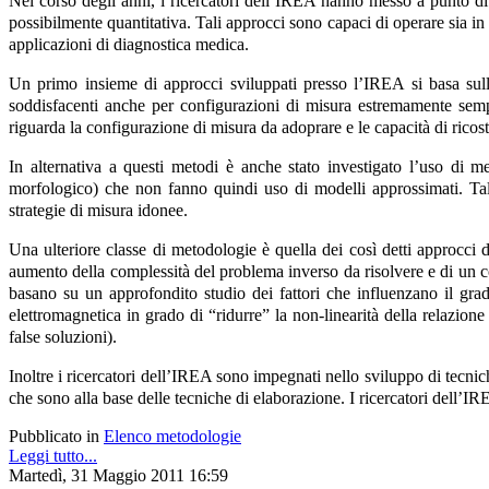
Nel corso degli anni, i ricercatori dell’IREA hanno messo a punto dive
possibilmente quantitativa. Tali approcci sono capaci di operare sia in
applicazioni di diagnostica medica.
Un primo insieme di approcci sviluppati presso l’IREA si basa sulla 
soddisfacenti anche per configurazioni di misura estremamente semplif
riguarda la configurazione di misura da adoprare e le capacità di ricost
In alternativa a questi metodi è anche stato investigato l’uso di me
morfologico) che non fanno quindi uso di modelli approssimati. Tali
strategie di misura idonee.
Una ulteriore classe di metodologie è quella dei così detti approcci d
aumento della complessità del problema inverso da risolvere e di un c
basano su un approfondito studio dei fattori che influenzano il gra
elettromagnetica in grado di “ridurre” la non-linearità della relazion
false soluzioni).
Inoltre i ricercatori dell’IREA sono impegnati nello sviluppo di tecnic
che sono alla base delle tecniche di elaborazione. I ricercatori dell’IR
Pubblicato in
Elenco metodologie
Leggi tutto...
Martedì, 31 Maggio 2011 16:59