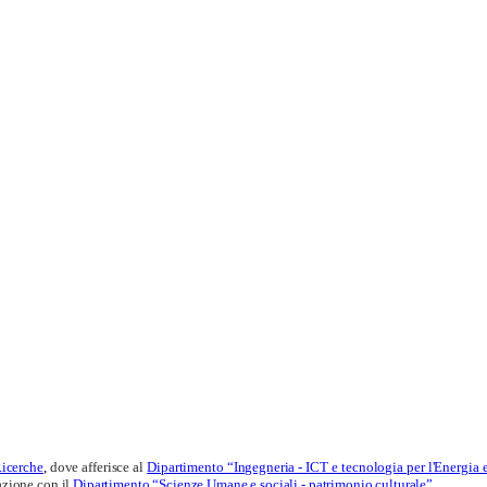
Ricerche
,
dove afferisce al
Dipartimento “Ingegneria - ICT e tecnologia per l'Energia 
razione con il
Dipartimento “Scienze Umane e sociali - patrimonio culturale”
.