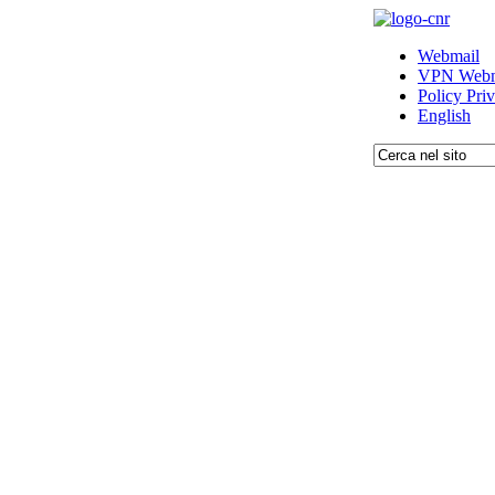
Webmail
VPN Webm
Policy Pri
English