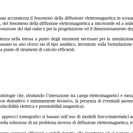
ata accuratezza il fenomeno della diffusione elettromagnetica in scenar
, del fenomeno della diffusione elettromagnetica a microonde ed a onde m
aborazione dei dati radar e per la progettazione ed il dimensionamento de
erienza nella messa a punto degli strumenti necessari per la simulazi
asano su uno sforzo sia di tipo analitico, incentrato sulla formulazione
 punto di strumenti di calcolo efficienti.
ologie che, sfruttando l’interazione tra campi elettromagnetici e mezzi
 non distruttivo e minimamente invasivo, la presenza di eventuali anoma
nducibilità elettrica e permeabilità magnetica).
li approcci tomografici si basano sull’uso di modelli fisico/matematici 
e nella soluzione di un problema inverso di diffusione elettromagnetica, in