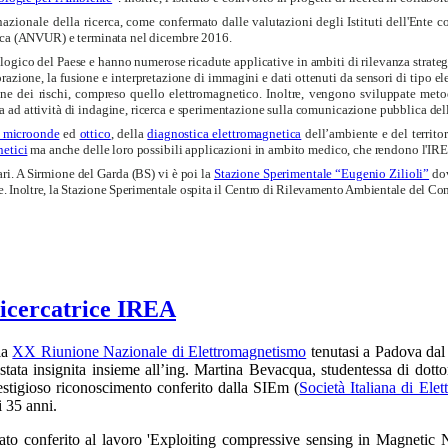
azionale della ricerca,
come confermato dalle valutazioni degli Istituti dell'Ente co
cerca (ANVUR) e terminata nel dicembre 2016.
logico del Paese e hanno numerose ricadute applicative in ambiti di rilevanza strategica
azione, la fusione e interpretazione di immagini e dati ottenuti da sensori di tipo elet
azione dei rischi, compreso quello elettromagnetico. Inoltre, vengono sviluppate meto
ad attività di indagine, ricerca e sperimentazione sulla comunicazione pubblica della
a microonde
ed
ottico
, della
diagnostica elettromagnetica
dell’ambiente e del territor
netici
ma anche delle loro possibili applicazioni in ambito medico, che rendono l'IREA
ri. A Sirmione del Garda (BS) vi è poi la
Stazione Sperimentale “Eugenio Zilioli”
do
e. Inoltre, la Stazione Sperimentale ospita il Centro di Rilevamento Ambientale del Com
ricercatrice IREA
la
XX Riunione Nazionale di Elettromagnetismo
tenutasi a Padova dal 
stata insignita insieme all’ing. Martina Bevacqua, studentessa di dottor
restigioso riconoscimento conferito dalla SIEm (
Società Italiana di Ele
i 35 anni.
tato conferito al lavoro 'Exploiting compressive sensing in Magnetic