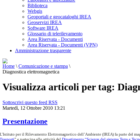
Biblioteca
Webgis
Geoportali e geocataloghi IREA
Geoservizi IREA
Software IREA
Glossario di telerilevamento
Area Riservata - Documenti
Area Riservata - Documenti (VPN)
Amministrazione trasparente
Home
\
Comunicazione e stampa
\
Diagnostica elettromagnetica
Visualizza articoli per tag: Dia
Sottoscrivi questo feed RSS
Martedì, 12 Ottobre 2010 13:21
Presentazione
L’Istituto per il Rilevamento Elettromagnetico dell’Ambiente (IREA) fa parte del maggi
Trasporti
”
e partecipa alle attività del
Dipartimento “Scienze del sistema Terra e Tecn