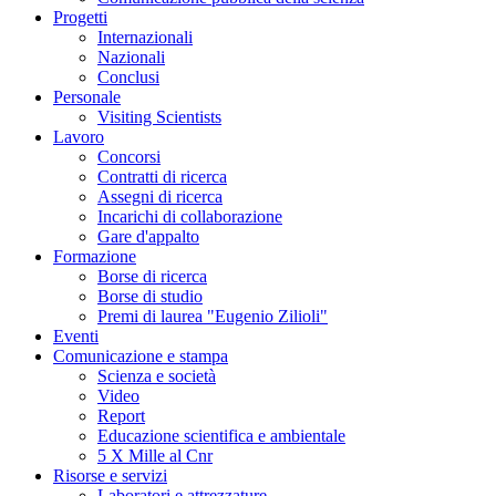
Progetti
Internazionali
Nazionali
Conclusi
Personale
Visiting Scientists
Lavoro
Concorsi
Contratti di ricerca
Assegni di ricerca
Incarichi di collaborazione
Gare d'appalto
Formazione
Borse di ricerca
Borse di studio
Premi di laurea "Eugenio Zilioli"
Eventi
Comunicazione e stampa
Scienza e società
Video
Report
Educazione scientifica e ambientale
5 X Mille al Cnr
Risorse e servizi
Laboratori e attrezzature