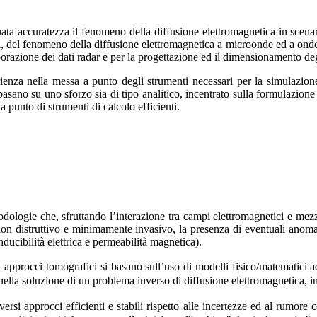
ata accuratezza il fenomeno della diffusione elettromagnetica in scenar
, del fenomeno della diffusione elettromagnetica a microonde ed a onde m
aborazione dei dati radar e per la progettazione ed il dimensionamento de
erienza nella messa a punto degli strumenti necessari per la simulazi
asano su uno sforzo sia di tipo analitico, incentrato sulla formulazione
 punto di strumenti di calcolo efficienti.
ologie che, sfruttando l’interazione tra campi elettromagnetici e mezzi
 non distruttivo e minimamente invasivo, la presenza di eventuali anoma
nducibilità elettrica e permeabilità magnetica).
li approcci tomografici si basano sull’uso di modelli fisico/matematici 
e nella soluzione di un problema inverso di diffusione elettromagnetica, in
rsi approcci efficienti e stabili rispetto alle incertezze ed al rumore 