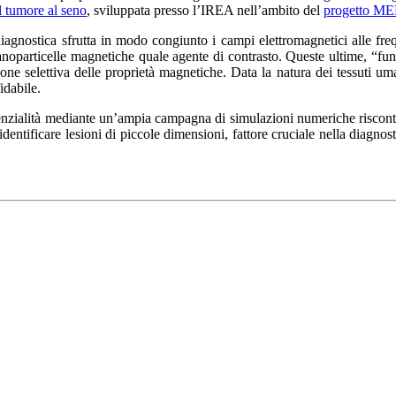
 tumore al seno
, sviluppata presso l’IREA nell’ambito del
progetto M
diagnostica sfrutta in modo congiunto i campi elettromagnetici alle f
anoparticelle magnetiche quale agente di contrasto. Queste ultime, “fu
zione selettiva delle proprietà magnetiche. Data la natura dei tessuti 
idabile.
enzialità mediante un’ampia campagna di simulazioni numeriche riscontra
 identificare lesioni di piccole dimensioni, fattore cruciale nella diagn