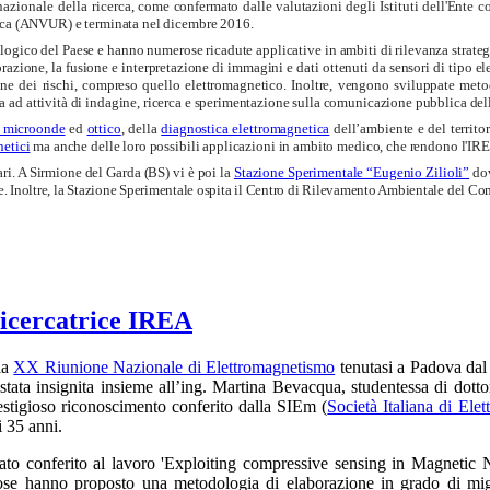
azionale della ricerca,
come confermato dalle valutazioni degli Istituti dell'Ente co
cerca (ANVUR) e terminata nel dicembre 2016.
logico del Paese e hanno numerose ricadute applicative in ambiti di rilevanza strategica
azione, la fusione e interpretazione di immagini e dati ottenuti da sensori di tipo elet
azione dei rischi, compreso quello elettromagnetico. Inoltre, vengono sviluppate meto
ad attività di indagine, ricerca e sperimentazione sulla comunicazione pubblica della
a microonde
ed
ottico
, della
diagnostica elettromagnetica
dell’ambiente e del territor
netici
ma anche delle loro possibili applicazioni in ambito medico, che rendono l'IREA
ri. A Sirmione del Garda (BS) vi è poi la
Stazione Sperimentale “Eugenio Zilioli”
do
e. Inoltre, la Stazione Sperimentale ospita il Centro di Rilevamento Ambientale del Com
ricercatrice IREA
la
XX Riunione Nazionale di Elettromagnetismo
tenutasi a Padova dal 
stata insignita insieme all’ing. Martina Bevacqua, studentessa di dottor
restigioso riconoscimento conferito dalla SIEm (
Società Italiana di Ele
i 35 anni.
tato conferito al lavoro 'Exploiting compressive sensing in Magnetic
ose hanno proposto una metodologia di elaborazione in grado di migl