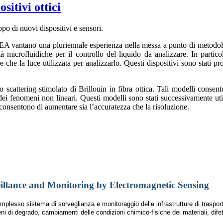
sitivi ottici
po di nuovi dispositivi e sensori.
l’IREA vantano una pluriennale esperienza nella messa a punto di metodolo
età microfluidiche per il controllo del liquido da analizzare. In partic
che la luce utilizzata per analizzarlo. Questi dispositivi sono stati pr
llo scattering stimolato di Brillouin in fibra ottica. Tali modelli conse
 fenomeni non lineari. Questi modelli sono stati successivamente utili
he consentono di aumentare sia l’accuratezza che la risoluzione.
eillance and Monitoring by Electromagnetic Sensing
mplesso sistema di sorveglianza e monitoraggio delle infrastrutture di trasport
 di degrado, cambiamenti delle condizioni chimico-fisiche dei materiali, difetti 