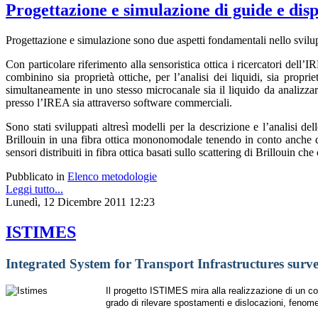
Progettazione e simulazione di guide e dispo
Progettazione e simulazione sono due aspetti fondamentali nello svilup
Con particolare riferimento alla sensoristica ottica i ricercatori del
combinino sia proprietà ottiche, per l’analisi dei liquidi, sia propri
simultaneamente in uno stesso microcanale sia il liquido da analizzare 
presso l’IREA sia attraverso software commerciali.
Sono stati sviluppati altresì modelli per la descrizione e l’analisi de
Brillouin in una fibra ottica mononomodale tenendo in conto anche dei
sensori distribuiti in fibra ottica basati sullo scattering di Brillouin c
Pubblicato in
Elenco metodologie
Leggi tutto...
Lunedì, 12 Dicembre 2011 12:23
ISTIMES
Integrated System for Transport Infrastructures surv
Il progetto ISTIMES mira alla realizzazione di un co
grado di rilevare spostamenti e dislocazioni, fenomeni