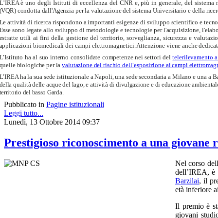
L’IREA è uno degli Istituti di eccellenza del CNR e, più in generale, del sistema n
(VQR) condotta dall'Agenzia per la valutazione del sistema Universitario e della ri
Le attività di ricerca rispondono a importanti esigenze di sviluppo scientifico e tecno
Esse sono legate allo sviluppo di metodologie e tecnologie per l'acquisizione, l'elabor
estratte utili ai fini della gestione del territorio, sorveglianza, sicurezza e valut
applicazioni biomedicali dei campi elettromagnetici. Attenzione viene anche dedicata 
L’Istituto ha al suo interno consolidate competenze nei settori del
telerilevamento 
quelle biologiche per la
valutazione del rischio dell’esposizione ai campi elettromag
L’IREA ha la sua sede istituzionale a Napoli, una sede secondaria a Milano e una a Ba
della qualità delle acque del lago, e attività di divulgazione e di educazione ambiental
territorio del basso Garda.
Pubblicato in
Pagine istituzionali
Leggi tutto...
Lunedì, 13 Ottobre 2014 09:37
Prestigioso riconoscimento a una giovane 
Nel corso del
dell’IREA, è 
Barzilai
, il p
età inferiore a
Il premio è s
giovani studi