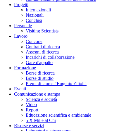
Progetti
Internazionali
Nazionali
Conclusi
Personale
Visiting Scientists
Lavoro
Concorsi
Contratti di ricerca
Assegni di ricerca
Incarichi di collaborazione
Gare d'appalto
Formazione
Borse di ricerca
Borse di studio
Premi di laurea "Eugenio Zilioli"
Eventi
Comunicazione e stampa
Scienza e società
Video
Report
Educazione scientifica e ambientale
5 X Mille al Cnr
Risorse e servizi
Laboratori e attrezzature