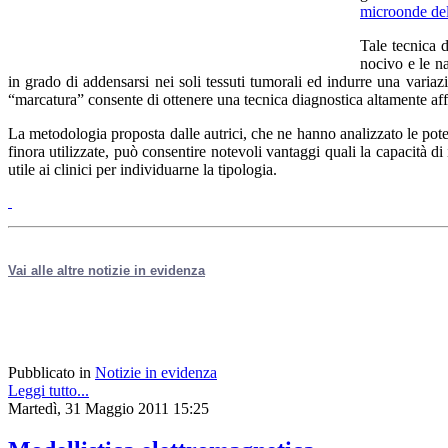
microonde del
Tale tecnica 
nocivo e le n
in grado di addensarsi nei soli tessuti tumorali ed indurre una varia
“marcatura” consente di ottenere una tecnica diagnostica altamente aff
La metodologia proposta dalle autrici, che ne hanno analizzato le pot
finora utilizzate, può consentire notevoli vantaggi quali la capacità di
utile ai clinici per individuarne la tipologia.
Vai alle altre notizie in evidenza
Pubblicato in
Notizie in evidenza
Leggi tutto...
Martedì, 31 Maggio 2011 15:25