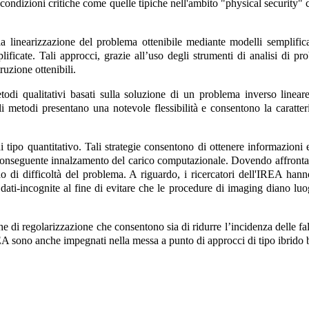
 condizioni critiche come quelle tipiche nell'ambito "physical security" c
linearizzazione del problema ottenibile mediante modelli semplificati
icate. Tali approcci, grazie all’uso degli strumenti di analisi di pro
ruzione ottenibili.
todi qualitativi basati sulla soluzione di un problema inverso linear
 metodi presentano una notevole flessibilità e consentono la caratteri
i tipo quantitativo. Tali strategie consentono di ottenere informazioni 
onseguente innalzamento del carico computazionale. Dovendo affrontare 
do di difficoltà del problema. A riguardo, i ricercatori dell'IREA han
e dati-incognite al fine di evitare che le procedure di imaging diano luo
he di regolarizzazione che consentono sia di ridurre l’incidenza delle fal
EA sono anche impegnati nella messa a punto di approcci di tipo ibrido bas