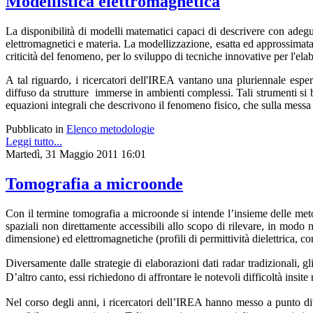
Modellistica elettromagnetica
La disponibilità di modelli matematici capaci di descrivere con adegu
elettromagnetici e materia. La modellizzazione, esatta ed approssimata
criticità del fenomeno, per lo sviluppo di tecniche innovative per l'el
A tal riguardo, i ricercatori dell'IREA vantano una pluriennale esp
diffuso da strutture immerse in ambienti complessi. Tali strumenti si b
equazioni integrali che descrivono il fenomeno fisico, che sulla messa a
Pubblicato in
Elenco metodologie
Leggi tutto...
Martedì, 31 Maggio 2011 16:01
Tomografia a microonde
Con il termine tomografia a microonde si intende l’insieme delle metod
spaziali non direttamente accessibili allo scopo di rilevare, in modo
dimensione) ed elettromagnetiche (profili di permittività dielettrica, co
Diversamente dalle strategie di elaborazioni dati radar tradizionali, g
D’altro canto, essi richiedono di affrontare le notevoli difficoltà insit
Nel corso degli anni, i ricercatori dell’IREA hanno messo a punto dive