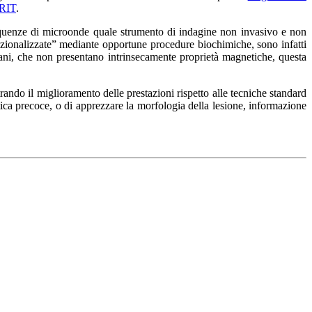
ERIT
.
requenze di microonde quale strumento di indagine non invasivo e non
nzionalizzate” mediante opportune procedure biochimiche, sono infatti
umani, che non presentano intrinsecamente proprietà magnetiche, questa
ndo il miglioramento delle prestazioni rispetto alle tecniche standard
ostica precoce, o di apprezzare la morfologia della lesione, informazione