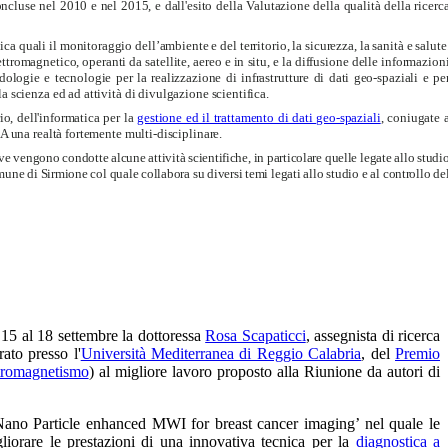
ncluse nel 2010 e nel 2015, e dall'esito della Valutazione della qualità della ricerc
 quali il monitoraggio dell’ambiente e del territorio, la sicurezza, la sanità e salute
tromagnetico, operanti da satellite, aereo e in situ, e la diffusione delle informazion
dologie e tecnologie per la realizzazione di infrastrutture di dati geo-spaziali e pe
 scienza ed ad attività di divulgazione scientifica.
io, dell'informatica per la
gestione ed il trattamento di dati geo-spaziali
, coniugate 
 una realtà fortemente multi-disciplinare.
ve
vengono condotte alcune attività scientifiche, in particolare quelle legate allo studi
une di Sirmione col quale collabora su diversi temi legati allo studio e al controllo de
15 al 18 settembre la dottoressa
Rosa Scapaticci
, assegnista di ricerca
ato presso l'
Università Mediterranea di Reggio Calabria
, del
Premio
ttromagnetismo
) al migliore lavoro proposto alla Riunione da autori di
 Nano Particle enhanced MWI for breast cancer imaging’ nel quale le
iorare le prestazioni di una innovativa tecnica per la
diagnostica a