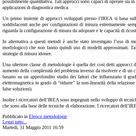
possibilmente quantitativa. Tali approcci sono capaci di operare sia in
applicazioni di diagnostica medica.
Un primo insieme di approcci sviluppati presso l’IREA si basa sulla 
soddisfacenti anche per configurazioni di misura estremamente semplif
riguarda la configurazione di misura da adoprare e le capacità di ricost
In alternativa a questi metodi è anche stato investigato l’uso di me
morfologico) che non fanno quindi uso di modelli approssimati. Tali
strategie di misura idonee.
Una ulteriore classe di metodologie è quella dei così detti approcci d
aumento della complessità del problema inverso da risolvere e di un c
basano su un approfondito studio dei fattori che influenzano il gra
elettromagnetica in grado di “ridurre” la non-linearità della relazion
false soluzioni).
Inoltre i ricercatori dell’IREA sono impegnati nello sviluppo di tecnic
che sono alla base delle tecniche di elaborazione. I ricercatori dell’IR
Pubblicato in
Elenco metodologie
Leggi tutto...
Martedì, 31 Maggio 2011 16:59