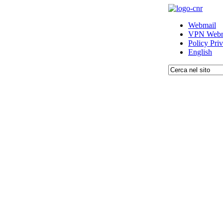
Webmail
VPN Webm
Policy Pri
English