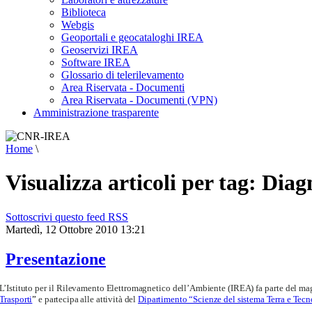
Biblioteca
Webgis
Geoportali e geocataloghi IREA
Geoservizi IREA
Software IREA
Glossario di telerilevamento
Area Riservata - Documenti
Area Riservata - Documenti (VPN)
Amministrazione trasparente
Home
\
Visualizza articoli per tag: Dia
Sottoscrivi questo feed RSS
Martedì, 12 Ottobre 2010 13:21
Presentazione
L’Istituto per il Rilevamento Elettromagnetico dell’Ambiente (IREA) fa parte del maggi
Trasporti
”
e partecipa alle attività del
Dipartimento “Scienze del sistema Terra e Tecn