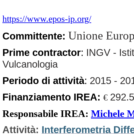
https://www.epos-ip.org/
Unione Euro
Committente:
Prime contractor
:
INGV - Isti
Vulcanologia
Periodo di attività
:
2015 - 20
Finanziamento IREA:
292.
€
Responsabile IREA:
Michele 
Attività:
Interferometria Dif