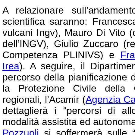
A relazionare sull’andamen
scientifica saranno: Francesca
vulcani Ingv), Mauro Di Vito (d
dell’INGV), Giulio Zuccaro (re
Competenza PLINIVS) e
Fr
Irea
). A seguire, il Dipartimen
percorso della pianificazione d
la Protezione Civile della 
regionali, l’Acamir (
Agenzia Cam
dettaglierà i “percorsi di a
modalità assistita ed autonoma
Pozzuoli
si soffermerà sulle “a