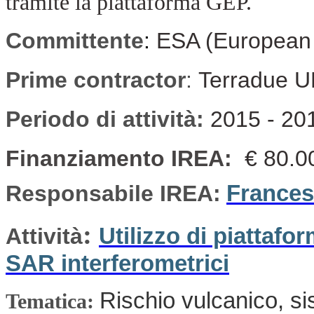
tramite la piattaforma GEP.
Committente
:
ESA (European
Prime contractor
:
Terradue U
Periodo di attività:
2015 - 20
Finanziamento IREA:
€ 80.0
Responsabile IREA:
France
:
Attività
Utilizzo di piattafo
SAR interferometrici
Rischio vulcanico, si
Tematica: