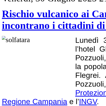
Rischio vulcanico ai Cam
incontrano i cittadini d
Lunedì 3
l’hotel 
Pozzuoli,
la popol
Flegrei.
Pozzuol
Protezio
Regione Campania
e l’
INGV
.