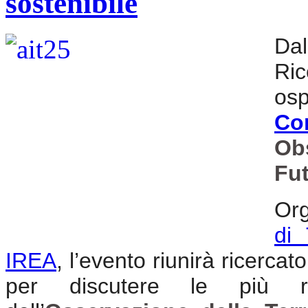
sostenibile
Dal
Ri
os
Co
Ob
Fu
Org
di 
IREA
, l’evento riunirà ricercato
per discutere le più r