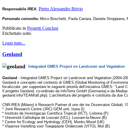
Pietro Alessandro Brivio
Responsabile IREA
:
Personale coinvolto:
Mirco Boschetti, Paola Carrara, Daniela Stroppiana, 
Pubblicato in
Progetti Conclusi
Etichettato sotto
Leggi tutto...
Geoland
Integrated GMES Project on Landcover and Vegetation
Geoland
- Integrated GMES Project on Landcover and Vegetation (2004-20
Geoland è concepito nel contesto di GMES (Global Monitoring of Environmen
focalizzate per supportare le seguenti priorità dell’iniziativa GMES: "Land
Il progetto Geoland, co-ordinato da InfoTerra GmbH (Germania) e da Medias-Fr
geoland.info/TEAM/all.php). L’architettura del progetto è costituita da due C
CNR-IREA (Milano) è Research Partner di uno dei tre Osservatori Globali, l
* Joint Research Centre (JRC) GEM unit, Ispra (I)
* Instituto de Investigacao Cientifica Tropical (IICT), Lisbona (P)
* Universitè Catholique de Louvain (UCL), Louvain-la-Neuve (B)
* Centre for Ecology and Hydrology (CEH), Monks-Wood (UK)
* Vlaamse Instelling voor Toegepaste Onderzoek (VITO), Mol (B)