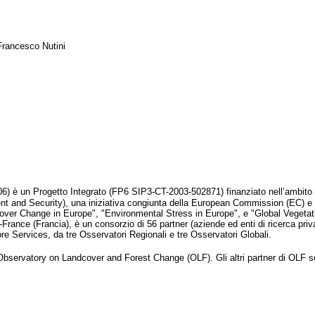
Francesco Nutini
06) è un Progetto Integrato (FP6 SIP3-CT-2003-502871) finanziato nell’ambi
t and Security), una iniziativa congiunta della European Commission (EC) e 
 Cover Change in Europe", "Environmental Stress in Europe", e "Global Vegetat
ance (Francia), è un consorzio di 56 partner (aziende ed enti di ricerca priva
ore Services, da tre Osservatori Regionali e tre Osservatori Globali.
’Observatory on Landcover and Forest Change (OLF). Gli altri partner di OLF s