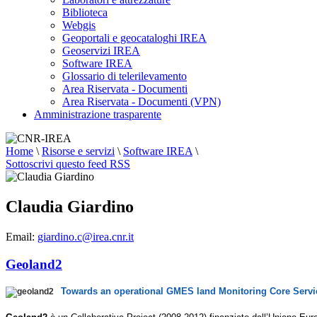
Biblioteca
Webgis
Geoportali e geocataloghi IREA
Geoservizi IREA
Software IREA
Glossario di telerilevamento
Area Riservata - Documenti
Area Riservata - Documenti (VPN)
Amministrazione trasparente
Home
\
Risorse e servizi
\
Software IREA
\
Sottoscrivi questo feed RSS
Claudia Giardino
Email:
giardino.c@irea.cnr.it
Geoland2
Towards an operational GMES land Monitoring Core Servi