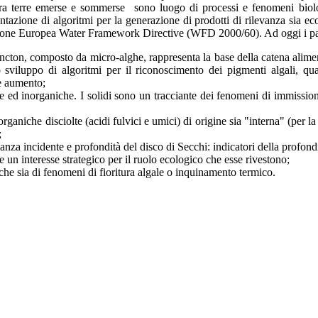
tra terre emerse e sommerse sono luogo di processi e fenomeni biologi
tazione di algoritmi per la generazione di prodotti di rilevanza sia eco
sione Europea Water Framework Directive (WFD 2000/60). Ad oggi i para
plancton, composto da micro-alghe, rappresenta la base della catena alime
o sviluppo di algoritmi per il riconoscimento dei pigmenti algali, qua
e aumento;
 ed inorganiche. I solidi sono un tracciante dei fenomeni di immissione 
niche disciolte (acidi fulvici e umici) di origine sia "interna" (per la 
;
anza incidente e profondità del disco di Secchi: indicatori della profondi
un interesse strategico per il ruolo ecologico che esse rivestono;
iche sia di fenomeni di fioritura algale o inquinamento termico.