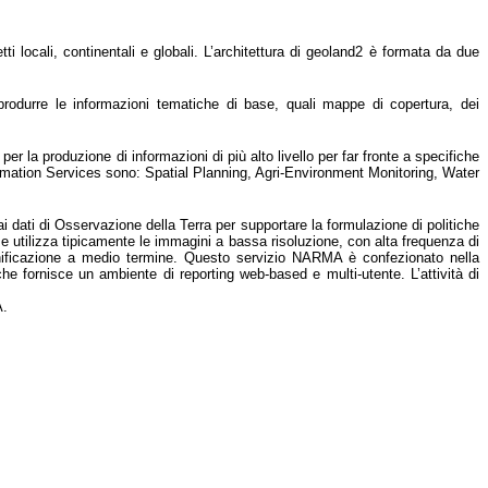
locali, continentali e globali. L’architettura di geoland2 è formata da due
urre le informazioni tematiche di base, quali mappe di copertura, dei
er la produzione di informazioni di più alto livello per far fronte a specifiche
nformation Services sono: Spatial Planning, Agri-Environment Monitoring, Water
ai dati di Osservazione della Terra per supportare la formulazione di politiche
e e utilizza tipicamente le immagini a bassa risoluzione, con alta frequenza di
ianificazione a medio termine. Questo servizio NARMA è confezionato nella
che fornisce un ambiente di reporting web-based e multi-utente. L’attività di
A.