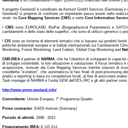
Geoland2
è un Collaborative Project (2008-2012) finanziato dall’Unione E
Il progetto Geoland2 è coordinato da Astrium GmbH Services (Germania) e
Geoland2 si propone di costituire un importante passo avanti nella realizz
strati: tre
Core Mapping Services
(
CMS
) e sette
Core Information Servic
I
CMS
sono EUROLAND, BioPar (Biogeophysical Parameters) e SATChMo (
cambiamenti e dello stato delle superfici, che sono di utilizzo generico o pos
I
CIS
sono un insieme di elementi tematici che si basano sui prodotti forniti d
politiche ambientali europee e ai trattati internazionali sui Cambiamenti Cli
Monitoring, Forest Monitoring, Land Carbon, Global Crop Monitoring and
Nat
CNR-IREA
è partner di
NARMA
, che ha l’obiettivo di sviluppare le capacit
di sviluppo sostenibile, la loro attuazione e valutazione. Il focus tematico è
acquisizione, ricevute dai Core Mapping Services tramite stazioni di ric
cosiddetta "e-station", che automatizza le fasi finali di post-processing de
analisi e reporting si basa su competenze locali, al fine di assicurare analis
Task manager di NARMA è l’unità GEM dell’IES-JRC e gli altri partner sono
http://www.gmes-geoland.info/
Committente
: Unione Europea,
7° Programma Quadro
Prime contractor
: EADS Astrium (Germany)
Periodo di attività
: 2008 - 2012
Finanziamento IREA:
€
165.014