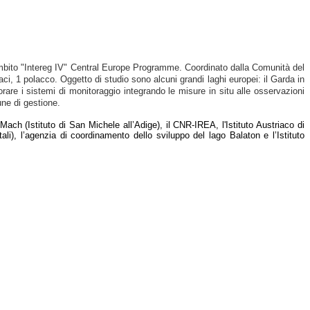
l'ambito "Intereg IV" Central Europe Programme. Coordinato dalla Comunità del
aci, 1 polacco. Oggetto di studio sono alcuni grandi laghi europei: il Garda in
orare i sistemi di monitoraggio integrando le misure in situ alle osservazioni
une di gestione.
h (Istituto di San Michele all’Adige), il CNR-IREA, l'Istituto Austriaco di
ali), l’agenzia di coordinamento dello sviluppo del lago Balaton e l’Istituto