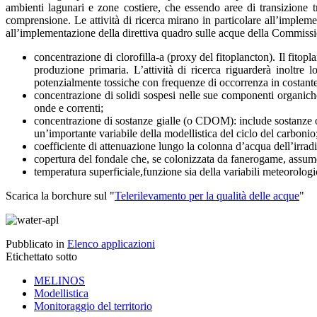
ambienti lagunari e zone costiere, che essendo aree di transizione 
comprensione. Le attività di ricerca mirano in particolare all’implemen
all’implementazione della direttiva quadro sulle acque della Commis
concentrazione di clorofilla-a (proxy del fitoplancton). Il fito
produzione primaria. L’attività di ricerca riguarderà inoltre l
potenzialmente tossiche con frequenze di occorrenza in costant
concentrazione di solidi sospesi nelle sue componenti organiche
onde e correnti;
concentrazione di sostanze gialle (o CDOM): include sostanze orga
un’importante variabile della modellistica del ciclo del carbonio
coefficiente di attenuazione lungo la colonna d’acqua dell’irradi
copertura del fondale che, se colonizzata da fanerogame, assume 
temperatura superficiale,funzione sia della variabili meteorolog
Scarica la borchure sul "
Telerilevamento per la qualità delle acque
"
Pubblicato in
Elenco applicazioni
Etichettato sotto
MELINOS
Modellistica
Monitoraggio del territorio