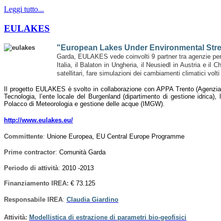
Leggi tutto...
EULAKES
"European Lakes Under Environmental Str
Garda, EULAKES vede coinvolti 9 partner tra agenzie per l'a
Italia, il Balaton in Ungheria, il Neusiedl in Austria e i
satellitari, fare simulazioni dei cambiamenti climatici volt
Il progetto EULAKES è svolto in collaborazione con APPA Trento (Agenzia Pr
Tecnologia, l’ente locale del Burgenland (dipartimento di gestione idrica), 
Polacco di Meteorologia e gestione delle acque (IMGW).
http://www.eulakes.eu/
Committente
:
Unione Europea,
EU Central Europe Programme
Prime contractor
:
Comunità Garda
Periodo di attività
:
2010 -2013
Finanziamento IREA:
€ 73.125
Responsabile IREA
:
Claudia Giardino
Attività:
Modellistica di estrazione di parametri bio-geofisici