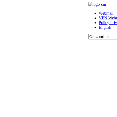
Webmail
VPN Webm
Policy Pri
English