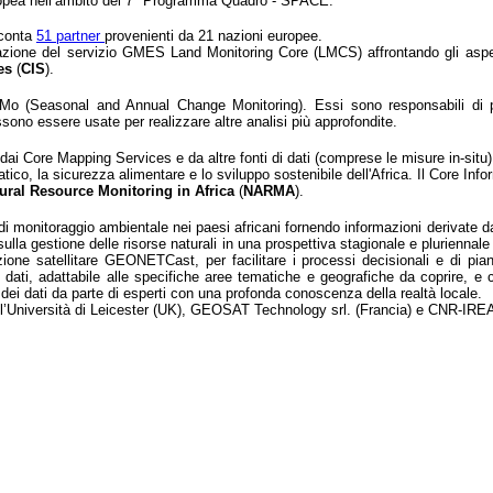
uropea nell’ambito del 7° Programma Quadro - SPACE.
 conta
51
partner
provenienti da 21 nazioni europee.
azione del servizio GMES Land Monitoring Core (LMCS) affrontando gli aspetti 
es
(
CIS
).
Seasonal and Annual Change Monitoring). Essi sono responsabili di prod
sono essere usate per realizzare altre analisi più approfondite.
ai Core Mapping Services e da altre fonti di dati (comprese le misure in-situ) p
matico, la sicurezza alimentare e lo sviluppo sostenibile dell'Africa. Il Core I
ural Resource Monitoring in Africa
(
NARMA
).
à di monitoraggio ambientale nei paesi africani fornendo informazioni derivate d
 sulla gestione delle risorse naturali in una prospettiva stagionale e pluriennal
ezione satellitare GEONETCast, per facilitare i processi decisionali e di p
i dati, adattabile alle specifiche aree tematiche e geografiche da coprire, e 
i dei dati da parte di esperti con una profonda conoscenza della realtà locale.
 l’Università di Leicester (UK), GEOSAT Technology srl. (Francia) e CNR-IRE