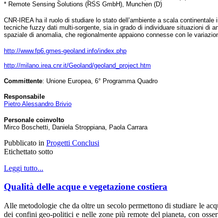
* Remote Sensing Solutions (RSS GmbH), Munchen (D)
CNR-IREA ha il ruolo di studiare lo stato dell’ambiente a scala continentale in
tecniche fuzzy dati multi-sorgente, sia in grado di individuare situazioni di 
spaziale di anomalia, che regionalmente appaiono connesse con le variazion
http://www.fp6.gmes-geoland.info/index.php
http://milano.irea.cnr.it/Geoland/geoland_project.htm
Committente
: Unione Europea,
6° Programma Quadro
Responsabile
Pietro Alessandro Brivio
Personale coinvolto
Mirco Boschetti, Daniela Stroppiana, Paola Carrara
Pubblicato in
Progetti Conclusi
Etichettato sotto
Leggi tutto...
Qualità delle acque e vegetazione costiera
Alle metodologie che da oltre un secolo permettono di studiare le acque 
dei confini geo-politici e nelle zone più remote del pianeta, con osse