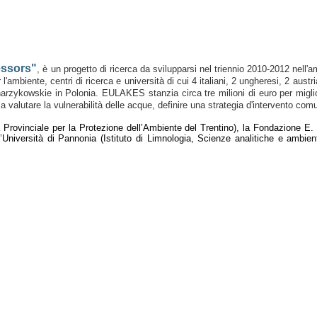
essors"
, è un progetto di ricerca da svilupparsi nel triennio 2010-2012 nel
mbiente, centri di ricerca e università di cui 4 italiani, 2 ungheresi, 2 austri
l Charzykowskie in Polonia. EULAKES stanzia circa tre milioni di euro per migli
i a valutare la vulnerabilità delle acque, definire una strategia d'intervento com
ovinciale per la Protezione dell’Ambiente del Trentino), la Fondazione E. Mac
l’Università di Pannonia (Istituto di Limnologia, Scienze analitiche e ambient