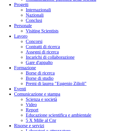
Progetti
Internazionali
Nazionali
Conclusi
Personale
Visiting Scientists
Lavoro
Concorsi
Contratti di ricerca
Assegni di ricerca
Incarichi di collaborazione
Gare d'appalto
Formazione
Borse di ricerca
Borse di studio
Premi di laurea "Eugenio Zilioli"
Eventi
Comunicazione e stampa
Scienza e società
Video
Report
Educazione scientifica e ambientale
5 X Mille al Cnr
Risorse e servizi
Laboratori e attrezzature