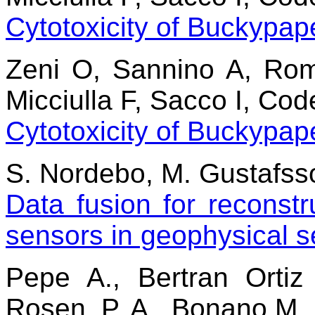
Cytotoxicity of Buckypa
Zeni O, Sannino A, Rom
Micciulla F, Sacco I, Cod
Cytotoxicity of Buckypa
S. Nordebo, M. Gustafsso
Data fusion for reconstru
sensors in geophysical s
Pepe A., Bertran Ortiz
Rosen, P. A., Bonano M.