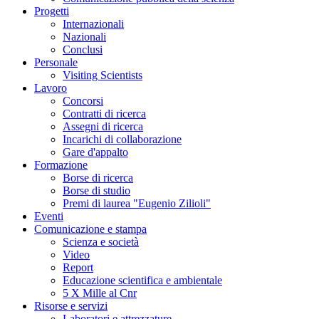
Progetti
Internazionali
Nazionali
Conclusi
Personale
Visiting Scientists
Lavoro
Concorsi
Contratti di ricerca
Assegni di ricerca
Incarichi di collaborazione
Gare d'appalto
Formazione
Borse di ricerca
Borse di studio
Premi di laurea "Eugenio Zilioli"
Eventi
Comunicazione e stampa
Scienza e società
Video
Report
Educazione scientifica e ambientale
5 X Mille al Cnr
Risorse e servizi
Laboratori e attrezzature