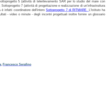
Sottoprogetto 5 (attività di telerilevamento SAR per lo studio del mare con
ttoprogetto 7 (attività di progettazione e realizzazione di un’infrastruttura
 infatti coordinatore dell'intero
Sottoprogetto 7 di RITMARE.
L'Istituto ha
ati - video o minute - degli incontri progettuali inoltre fornire un glossario
a
Francesco Serafino
,