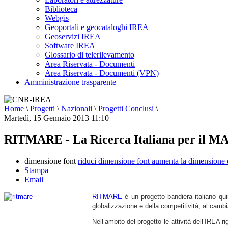
Biblioteca
Webgis
Geoportali e geocataloghi IREA
Geoservizi IREA
Software IREA
Glossario di telerilevamento
Area Riservata - Documenti
Area Riservata - Documenti (VPN)
Amministrazione trasparente
Home
\
Progetti
\
Nazionali
\
Progetti Conclusi
\
Martedì, 15 Gennaio 2013 11:10
RITMARE - La Ricerca Italiana per il 
dimensione font
riduci dimensione font
aumenta la dimensione 
Stampa
Email
RITMARE
è un progetto bandiera italiano quin
globalizzazione e della competitività, al camb
Nell’ambito del progetto le attività dell’IREA ri