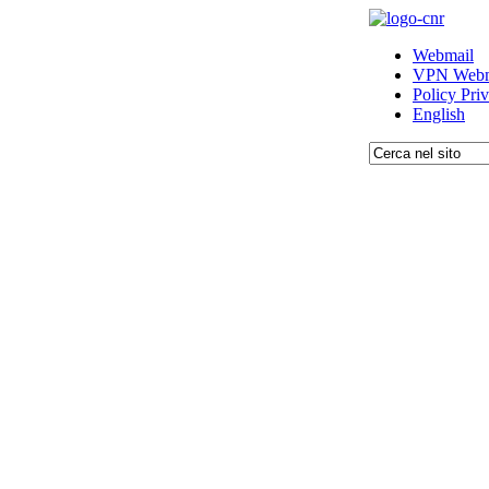
Webmail
VPN Webm
Policy Pri
English