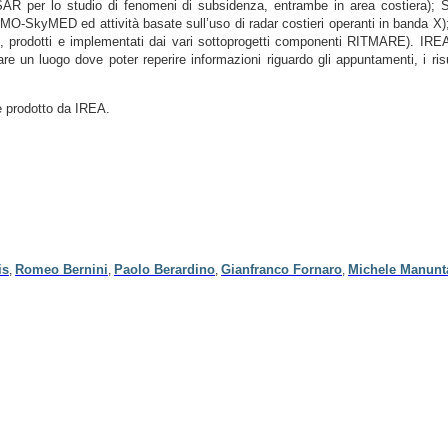
o SAR per lo studio di fenomeni di subsidenza, entrambe in area costiera); 
-SkyMED ed attività basate sull’uso di radar costieri operanti in banda X); So
i, prodotti e implementati dai vari sottoprogetti componenti RITMARE). IREA è
e un luogo dove poter reperire informazioni riguardo gli appuntamenti, i risult
 prodotto da IREA.
is
Romeo Bernini
Paolo Berardino
Gianfranco Fornaro
Michele Manunt
,
,
,
,