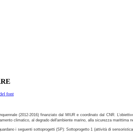
MARE
del font
quennale (2012-2016) finanziato dal MIUR e coordinato dal CNR. L’obiettivo del
iamento climatico, al degrado dell'ambiente marino, alla sicurezza marittima no
guardano i seguenti sottoprogetti (SP): Sottoprogetto 1 (attività di sensoristica 