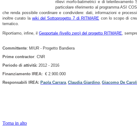
rilievi morfo-batimetrici e di telerilevament
particolare riferimento al programma ASI COSMO
che renda possibile coordinare e condividere: dati, informazioni e process
inoltre curato la
wiki del Sottoprogetto 7 di RITMARE
con lo scopo di crear
tematico.
Riportiamo, infine, il
Geoportale (livello zero) del progetto RITMARE
, sempre
Committente
:
MIUR - Progetto Bandiera
Prime contractor
:
CNR
Periodo di attività
:
2012 - 2016
Finanziamento IREA:
€ 2.900.000
Responsabili IREA:
Paola Carrara
Claudia Giardino
Giacomo De Carol
,
,
Torna in alto