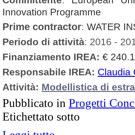
Committente
:
European Uni
Innovation Programme
Prime contractor
:
WATER IN
Periodo di attività
: 2016 - 20
Finanziamento IREA:
€ 240.
Responsabile IREA:
Claudia 
Attività:
Modellistica di estr
Pubblicato in
Progetti Conc
Etichettato sotto
Leggi tutto...