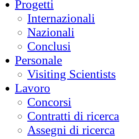
Progetti
Monica
Pinardi
-
Internazionali
Consiglio
Nazionale
delle
Nazionali
Ricerche,
Istituto
per
Conclusi
il
R
i
levamento
Elettromagnetico
Personale
dell'Ambiente
(CNR-
Visiting Scientists
IREA),
Milano
Lavoro
Concorsi
Contratti di ricerca
Assegni di ricerca