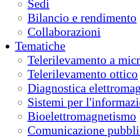
Sedi
Marco
Bartoli
,
Bilancio e rendimento
Monica
Pinardi
e
Collaborazioni
Erica
Tematiche
Racchetti -
Dipartimento
Telerilevamento a mic
di
Scienze
Chimiche,
Telerilevamento ottico
della
Vita
Diagnostica elettromag
e
della
Sostenibilit
à
Sistemi per l'informaz
Ambientale
dell'Universit
à
Bioelettromagnetismo
di
Parma
Mariano
Comunicazione pubblic
Bresciani
e