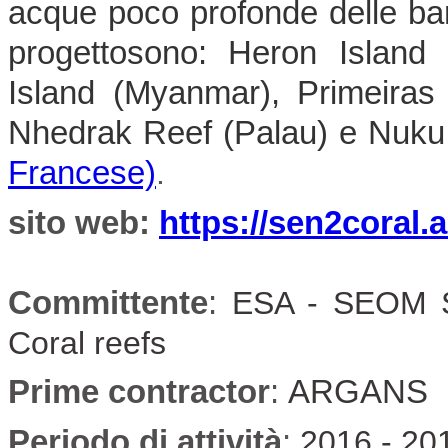
acque poco profonde delle barr
progettosono: Heron Island 
Island (Myanmar), Primeira
Nhedrak Reef (Palau) e Nuku
Francese)
.
sito web:
https://sen2coral.
Committente
:
ESA -
SEOM S
Coral reefs
Prime contractor
:
ARGANS
Periodo di attività
:
2016 - 20